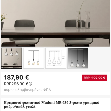
Μετάβαση
187,90 €
στην
RRP -109,00 €
RRP
296,90 €
αρχή
συμπεριλαμβανομένου ΦΠΑ
της
συλλογής
Κρεμαστό φωτιστικό Mudoni MR-939 3-φωτο γραμμικό
εικόνων
μαύρο/οπάλ γυαλί