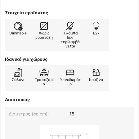
Στοιχεία προϊόντος
Dimmable
Χωρίς
Η λάμπα
E27
ροοστάτη
δεν
περιλαμβά
νεται
Ιδανικό για χώρους
Σαλόνι
Τραπεζαρί
Υπνοδωμάτ
Κουζίνα
α
ιο
Διαστάσεις
Διάμετρος (σε cm):
15