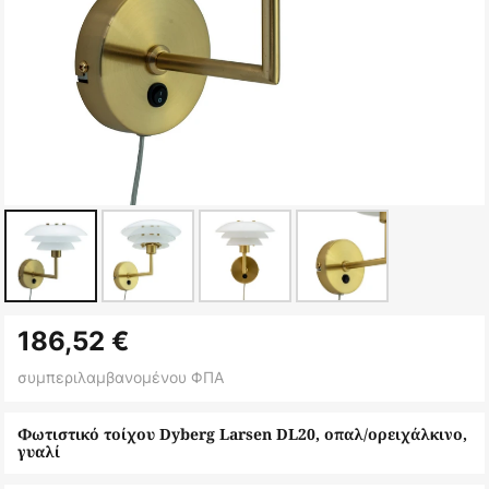
Μετάβαση
186,52 €
στην
αρχή
συμπεριλαμβανομένου ΦΠΑ
της
συλλογής
Φωτιστικό τοίχου Dyberg Larsen DL20, οπαλ/ορειχάλκινο,
γυαλί
εικόνων