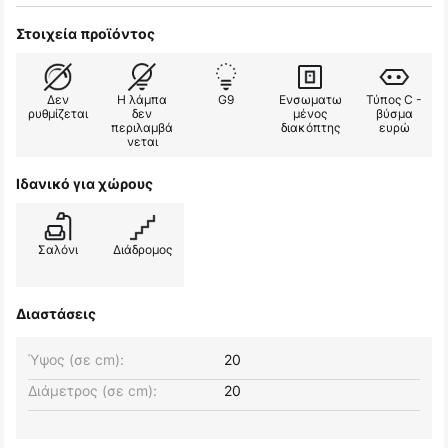
Στοιχεία προϊόντος
Δεν
Η λάμπα
G9
Ενσωματω
Τύπος C -
ρυθμίζεται
δεν
μένος
βύσμα
περιλαμβά
διακόπτης
ευρώ
νεται
Ιδανικό για χώρους
Σαλόνι
Διάδρομος
Διαστάσεις
Ύψος (σε cm):
20
Διάμετρος (σε cm):
20