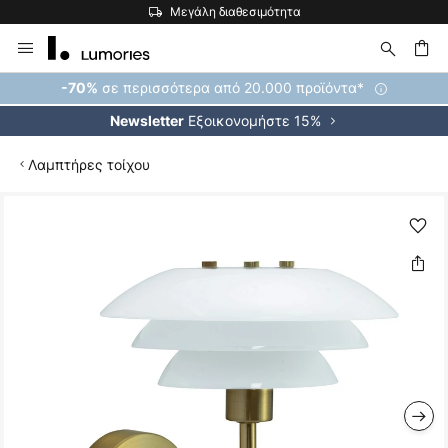
Μεγάλη διαθεσιμότητα
Μετάβαση
στο
περιεχόμενο
ήτηση
σε περισσότερα από 20.000 προϊόντα*
-70%
Εξοικονομήστε 15%
Newsletter
Λαμπτήρες τοίχου
Μετάβαση
στο
τέλος
της
συλλογής
εικόνων