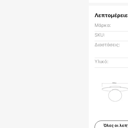
Λεπτομέρειε
Μάρκα:
SKU:
Διαστάσεις:
Υλικό:
Όλες οι λεπ