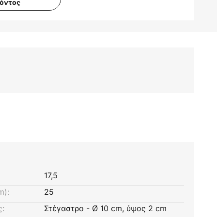
ϊόντος
17,5
m):
25
ς:
Στέγαστρο - Ø 10 cm, ύψος 2 cm