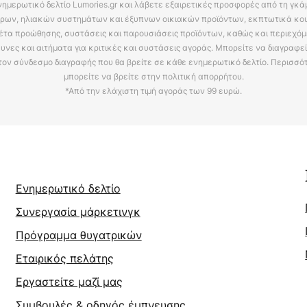
νημερωτικό δελτίο Lumories.gr και λάβετε εξαιρετικές προσφορές από τη γκ
ρων, ηλιακών συστημάτων και έξυπνων οικιακών προϊόντων, εκπτωτικά κου
έτα προώθησης, συστάσεις και παρουσιάσεις προϊόντων, καθώς και περιεχόμ
υνες και αιτήματα για κριτικές και συστάσεις αγοράς. Μπορείτε να διαγραφε
τον σύνδεσμο διαγραφής που θα βρείτε σε κάθε ενημερωτικό δελτίο. Περισσό
μπορείτε να βρείτε στην πολιτική απορρήτου.
*Από την ελάχιστη τιμή αγοράς των 99 ευρώ.
Ενημερωτικό δελτίο
Συνεργασία μάρκετινγκ
Πρόγραμμα θυγατρικών
Εταιρικός πελάτης
Εργαστείτε μαζί μας
Συμβουλές & οδηγός έμπνευσης