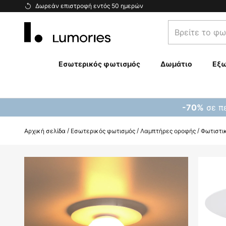
Μετάβαση
Δωρεάν επιστροφή εντός 50 ημερών
στο
Βρείτε
περιεχόμενο
το
φωτιστικό
σας...
Εσωτερικός φωτισμός
Δωμάτιο
Εξω
σε πε
-70%
Αρχική σελίδα
Εσωτερικός φωτισμός
Λαμπτήρες οροφής
Φωτιστικ
Μετάβαση
στο
τέλος
της
συλλογής
εικόνων