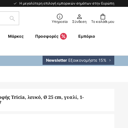
Η μεγαλύτερη επιλογή εμπορικών σημάτων στην Ευρώπη
Αναζήτηση
Υπηρεσία
Σύνδεση
Το καλάθι μου
Μάρκες
Προσφορές
Εμπόριο
Εξοικονομήστε 15%
Newsletter
ής Tricia, λευκό, Ø 25 cm, γυαλί, 1-
7