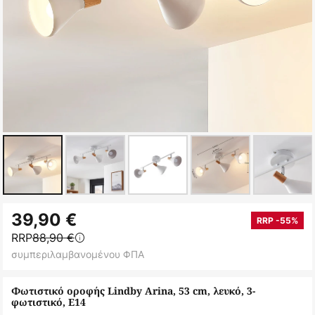
Μετάβαση
39,90 €
στην
RRP -55%
RRP
88,90 €
αρχή
συμπεριλαμβανομένου ΦΠΑ
της
συλλογής
Φωτιστικό οροφής Lindby Arina, 53 cm, λευκό, 3-
εικόνων
φωτιστικό, E14