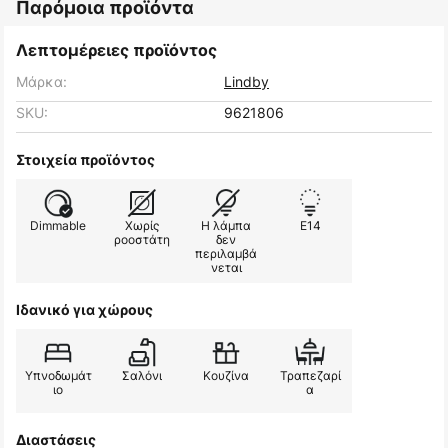
Παρόμοια προϊόντα
Λεπτομέρειες προϊόντος
Μάρκα:
Lindby
SKU:
9621806
Στοιχεία προϊόντος
Dimmable
Χωρίς
Η λάμπα
E14
ροοστάτη
δεν
περιλαμβά
νεται
Ιδανικό για χώρους
Υπνοδωμάτ
Σαλόνι
Κουζίνα
Τραπεζαρί
ιο
α
Διαστάσεις