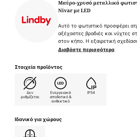
Μαύρο-χρυσό μεταλλικό φωτιστ
Nivar με LED
Αυτό το φωτιστικό προσφέρει ατ
αξέχαστες βραδιές και νύχτες στ
στον κήπο. Η εξαιρετική σχεδία
δυνατότητες χρήσης και συνδυασ
Διαβάστε περισσότερα
διακόσμηση του εξωτερικού σας 
ευχάριστο, θερμό λευκό φως. Δια
Στοιχεία προϊόντος
τούτου, είναι προστατευμένη από
νερού. Η εξωτερική λάμπα βυθίζ
ατμοσφαιρικό φως με μία πηγή φ
Δεν
Ενεργειακά
IP54
εξωτερική απλίκα εντάσσεται αρ
ρυθμίζεται
αποδοτικό &
ανθεκτικό
χώρο και δημιουργεί εκεί μια ευ
φωτιστικός με το μοντέρνο σχεδι
του μετάλλου που χρησιμοποιείτα
Ιδανικό για χώρους
με αυτόν τον φωτιστικό, για τον
κατάλληλη θέση. Με τον εξίσου 