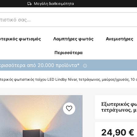
Μεγάλη διαθεσιμότητα
τερικός φωτισμός
Λαμπτήρες φωτός
Ανεμιστήρες
Περισσότερα
ρισσότερα από 20.000 προϊόντα*
τερικός φωτιστικός τοίχου LED Lindby Nivar, τετράγωνος, μαύρος/χρυσός, 10
Εξωτερικός φω
τετράγωνος, μ
24,90 €