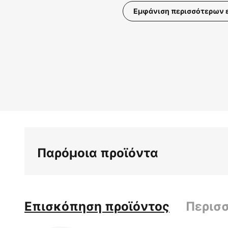
Εμφάνιση περισσότερων 
Μετάβαση
στην
αρχή
της
συλλογής
εικόνων
Παρόμοια προϊόντα
Επισκόπηση προϊόντος
Περισ