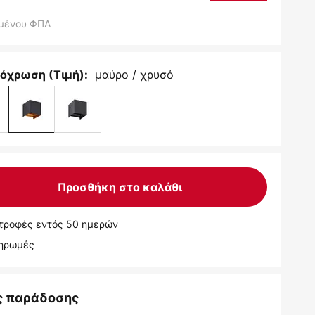
μένου ΦΠΑ
μαύρο / χρυσό
όχρωση (Τιμή):
Προσθήκη στο καλάθι
τροφές εντός 50 ημερών
ληρωμές
ς παράδοσης