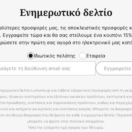
Ενημερωτικό δελτίο
αλύτερες προσφορές μας, τις αποκλειστικές προσφορές κα
. Εγγραφείτε τώρα και θα σας στείλουμε ένα κουπόνι 15%
ρώσετε στην πρώτη σας αγορά στο ηλεκτρονικό μας κατ
Ιδιωτικός πελάτης
Εταιρεία
Εγγραφείτε
νημερωτικό δελτίο Lumories.gr και λάβετε εξαιρετικές προσφορές από τη γκ
ρων, ηλιακών συστημάτων και έξυπνων οικιακών προϊόντων, εκπτωτικά κου
έτα προώθησης, συστάσεις και παρουσιάσεις προϊόντων, καθώς και περιεχόμ
υνες και αιτήματα για κριτικές και συστάσεις αγοράς. Μπορείτε να διαγραφε
τον σύνδεσμο διαγραφής που θα βρείτε σε κάθε ενημερωτικό δελτίο. Περισσό
μπορείτε να βρείτε στην πολιτική απορρήτου.
*Από την ελάχιστη τιμή αγοράς των 99 ευρώ.