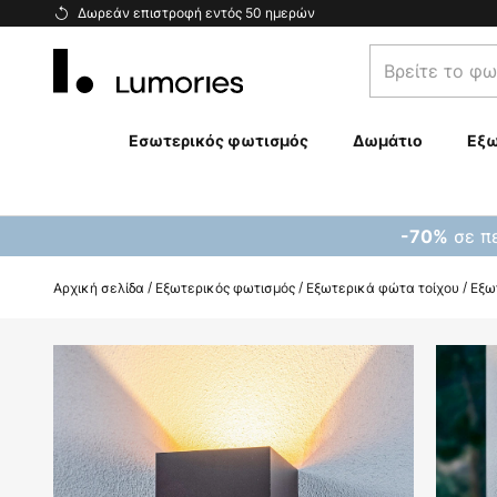
Μετάβαση
Δωρεάν επιστροφή εντός 50 ημερών
στο
Βρείτε
περιεχόμενο
το
φωτιστικό
σας...
Εσωτερικός φωτισμός
Δωμάτιο
Εξω
σε πε
-70%
Αρχική σελίδα
Εξωτερικός φωτισμός
Εξωτερικά φώτα τοίχου
Εξω
Μετάβαση
στο
τέλος
της
συλλογής
εικόνων