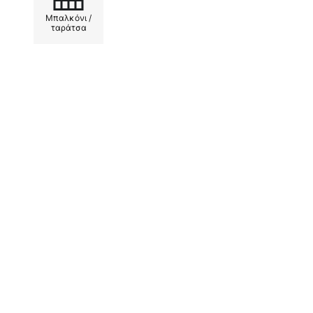
φωτιστικό εξωτερικού χώρου, δη
Μπαλκόνι /
ατμοσφαιρικές και ταυτόχρονα π
ταράτσα
- Ρυθμιζόμενη γωνία δέσμης φωτ