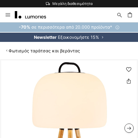
Μεγάλη διαθεσιμότητα
Μετάβαση
στο
περιεχόμενο
ήτηση
σε περισσότερα από 20.000 προϊόντα*
-70%
Εξοικονομήστε 15%
Newsletter
Φωτισμός ταράτσας και βεράντας
Μετάβαση
στο
τέλος
της
συλλογής
εικόνων