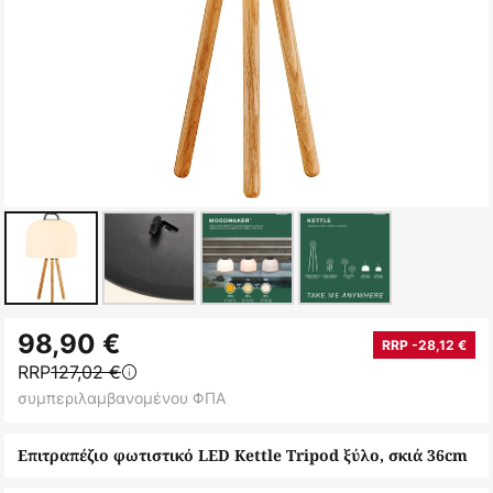
Μετάβαση
98,90 €
στην
RRP -28,12 €
RRP
127,02 €
αρχή
συμπεριλαμβανομένου ΦΠΑ
της
συλλογής
Επιτραπέζιο φωτιστικό LED Kettle Tripod ξύλο, σκιά 36cm
εικόνων