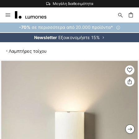
Μεγάλη διαθεσιμότητα
Μετάβαση
στο
περιεχόμενο
ήτηση
σε περισσότερα από 20.000 προϊόντα*
-70%
Εξοικονομήστε 15%
Newsletter
Λαμπτήρες τοίχου
Μετάβαση
στο
τέλος
της
συλλογής
εικόνων