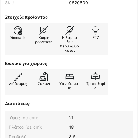
SKU:
9620800
Στοιχεία προϊόντος
Dimmable
Χωρίς
Η λάμπα
E27
ροοστάτη
δεν
περιλαμβά
νεται
Ιδανικό για χώρους
Διάδρομος
Σαλόνι
Υπνοδωμάτ
Τραπεζαρί
ιο
α
Διαστάσεις
Ύψος (σε cm):
21
Πλάτος (σε cm):
18
Προβολή:
8,5