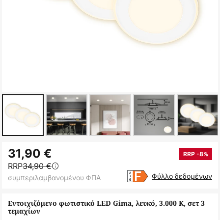
Μετάβαση
31,90 €
στην
RRP -8%
RRP
34,90 €
αρχή
Φύλλο δεδομένων
συμπεριλαμβανομένου ΦΠΑ
της
συλλογής
Εντοιχιζόμενο φωτιστικό LED Gima, λευκό, 3.000 K, σετ 3
εικόνων
τεμαχίων