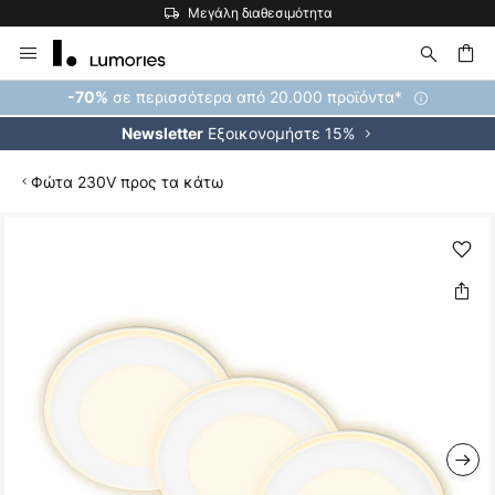
 διαθεσιμότητα
Η μεγαλύτερη επιλογή εμπορ
Μετάβαση
στο
περιεχόμενο
ήτηση
σε περισσότερα από 20.000 προϊόντα*
-70%
Εξοικονομήστε 15%
Newsletter
Φώτα 230V προς τα κάτω
Μετάβαση
στο
τέλος
της
συλλογής
εικόνων