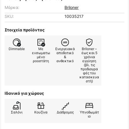
Μάρκα:
Briloner
SKU:
10035217
Στοιχεία προϊόντος
Dimmable
Με
Ενεργειακά
Briloner –
ενσωματω
αποδοτικό
έως και 5
μένο
&
χρόνια
ροοστάτη
ανθεκτικό
εγγύηση
(βλ. τις
προδιαγρα
φές του
κατασκευα
στή)
Ιδανικό για χώρους
Σαλόνι
Κουζίνα
Διάδρομος
Υπνοδωμάτ
ιο