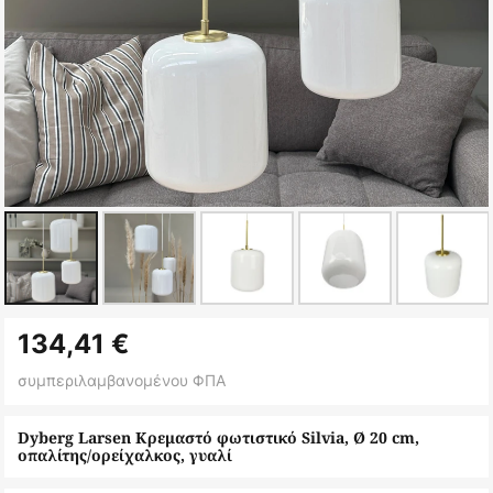
Μετάβαση
134,41 €
στην
αρχή
συμπεριλαμβανομένου ΦΠΑ
της
συλλογής
Dyberg Larsen Κρεμαστό φωτιστικό Silvia, Ø 20 cm,
οπαλίτης/ορείχαλκος, γυαλί
εικόνων