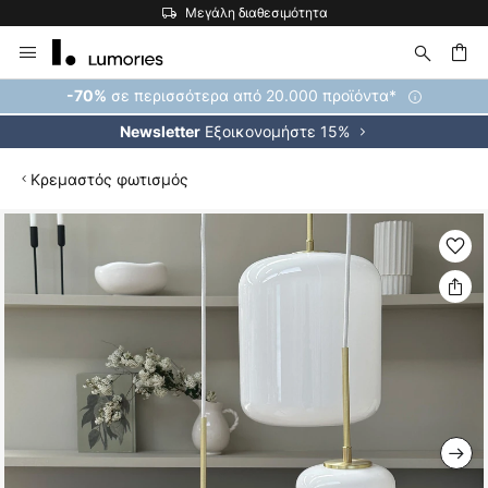
Μεγάλη διαθεσιμότητα
Μετάβαση
στο
περιεχόμενο
ήτηση
σε περισσότερα από 20.000 προϊόντα*
-70%
Εξοικονομήστε 15%
Newsletter
Κρεμαστός φωτισμός
Μετάβαση
στο
τέλος
της
συλλογής
εικόνων