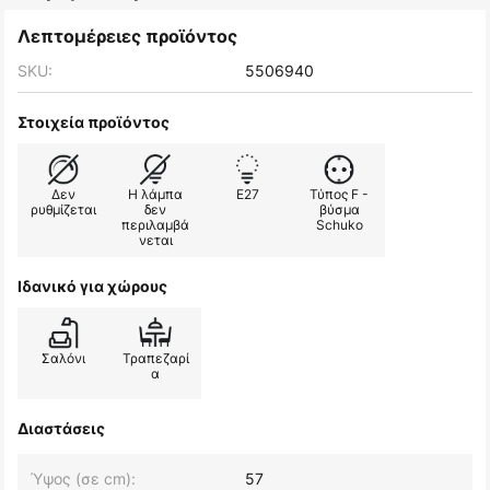
Λεπτομέρειες προϊόντος
SKU:
5506940
Στοιχεία προϊόντος
Δεν
Η λάμπα
E27
Τύπος F -
ρυθμίζεται
δεν
βύσμα
περιλαμβά
Schuko
νεται
Ιδανικό για χώρους
Σαλόνι
Τραπεζαρί
α
Διαστάσεις
Ύψος (σε cm):
57