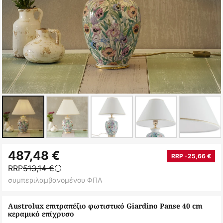
Μετάβαση
487,48 €
στην
RRP -25,66 €
RRP
513,14 €
αρχή
συμπεριλαμβανομένου ΦΠΑ
της
συλλογής
Austrolux επιτραπέζιο φωτιστικό Giardino Panse 40 cm
εικόνων
κεραμικό επίχρυσο