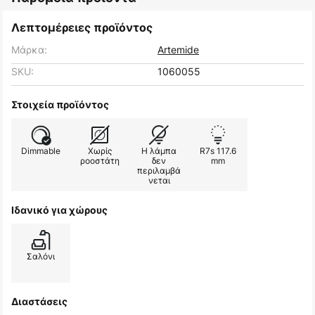
Λεπτομέρειες προϊόντος
Μάρκα:
Artemide
SKU:
1060055
Στοιχεία προϊόντος
Dimmable
Χωρίς
Η λάμπα
R7s 117.6
ροοστάτη
δεν
mm
περιλαμβά
νεται
Ιδανικό για χώρους
Σαλόνι
Διαστάσεις