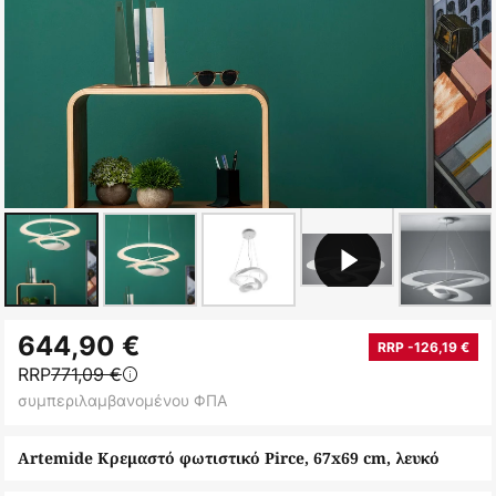
Μετάβαση
644,90 €
στην
RRP -126,19 €
RRP
771,09 €
αρχή
συμπεριλαμβανομένου ΦΠΑ
της
συλλογής
Artemide Κρεμαστό φωτιστικό Pirce, 67x69 cm, λευκό
εικόνων