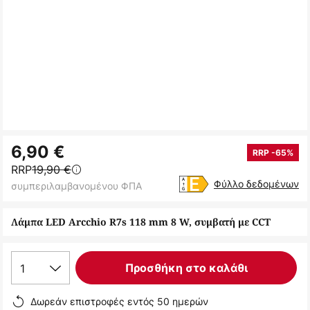
Μετάβαση
6,90 €
στην
RRP -65%
RRP
19,90 €
αρχή
Φύλλο δεδομένων
συμπεριλαμβανομένου ΦΠΑ
της
συλλογής
Λάμπα LED Arcchio R7s 118 mm 8 W, συμβατή με CCT
εικόνων
1
Προσθήκη στο καλάθι
Δωρεάν επιστροφές εντός 50 ημερών