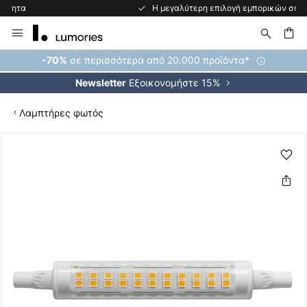
Η μεγαλύτερη επιλογή εμπορικών σημάτων στην Ευρώπη
Μετάβαση
στο
περιεχόμενο
ήτηση
σε περισσότερα από 20.000 προϊόντα*
-70%
Εξοικονομήστε 15%
Newsletter
Λαμπτήρες φωτός
Μετάβαση
στο
τέλος
της
συλλογής
εικόνων