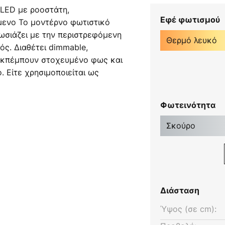
 LED με ροοστάτη,
Εφέ φωτισμού
μενο Το μοντέρνο φωτιστικό
ωσιάζει με την περιστρεφόμενη
Θερμό λευκό
ς. Διαθέτει dimmable,
εκπέμπουν στοχευμένο φως και
 Είτε χρησιμοποιείται ως
τιστικό εργασίας, το Demetra
αλιστική πηγή φωτός με υψηλό
Φωτεινότητα
γιστη ευελιξία στην κατεύθυνση
ωτιστικών Demetra σχεδιάστηκε
Σκούρο
 Fukasawa, ο οποίος
ικό σχέδιο για την Artemide.
Διάσταση
Ύψος (σε cm):