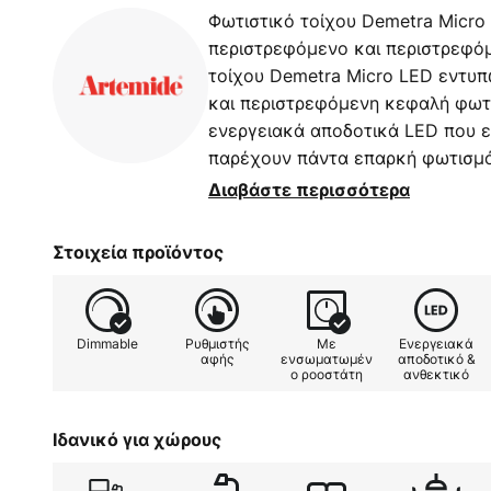
Φωτιστικό τοίχου Demetra Micro
περιστρεφόμενο και περιστρεφό
τοίχου Demetra Micro LED εντυπ
και περιστρεφόμενη κεφαλή φωτό
ενεργειακά αποδοτικά LED που 
παρέχουν πάντα επαρκή φωτισμό.
φωτιστικό ανάγνωσης είτε ως φω
Διαβάστε περισσότερα
Micro είναι μια κομψή και μινιμ
επίπεδο λειτουργικότητας και μέ
Στοιχεία προϊόντος
του φωτός στο χώρο. Η σειρά φ
από τον Ιάπωνα σχεδιαστή Naoto
δημιούργησε ένα διαχρονικό κλασ
Dimmable
Ρυθμιστής
Με
Ενεργειακά
αφής
ενσωματωμέν
αποδοτικό &
ο ροοστάτη
ανθεκτικό
Ιδανικό για χώρους