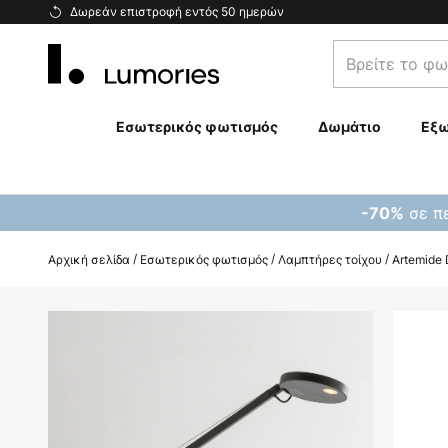
Μετάβαση
Δωρεάν επιστροφή εντός 50 ημερών
στο
Βρείτε
περιεχόμενο
το
φωτιστικό
σας...
Εσωτερικός φωτισμός
Δωμάτιο
Εξω
σε πε
-70%
Αρχική σελίδα
Εσωτερικός φωτισμός
Λαμπτήρες τοίχου
Artemide 
Μετάβαση
στο
τέλος
της
συλλογής
εικόνων