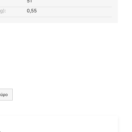
51
g):
0,55
αύρο