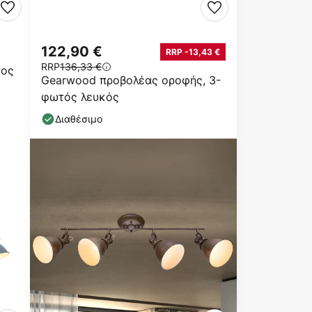
122,90 €
RRP -13,43 €
RRP
136,33 €
τος
Gearwood προβολέας οροφής, 3-
φωτός λευκός
Διαθέσιμο