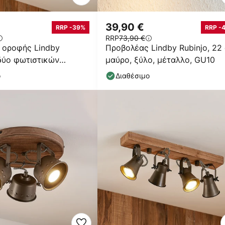
39,90 €
RRP -39%
RRP -
RRP
73,90 €
 οροφής Lindby
Προβολέας Lindby Rubinjo, 22
δύο φωτιστικών
μαύρο, ξύλο, μέταλλο, GU10
ο
Διαθέσιμο