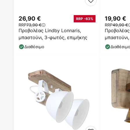
26,90 €
19,90 €
RRP -63%
RRP
73,90 €
RRP
49,90 €
Προβολέας Lindby Lonnaris,
Προβολέας 
μπαστούνι, 3-φωτός, επιμήκης
μπαστούνι,
Διαθέσιμο
Διαθέσιμ