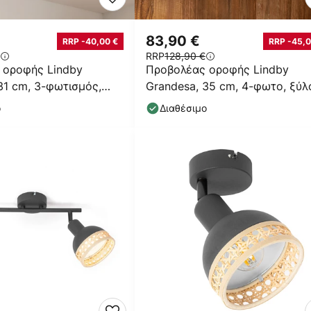
83,90 €
RRP -40,00 €
RRP -45,0
RRP
128,90 €
 οροφής Lindby
Προβολέας οροφής Lindby
 31 cm, 3-φωτισμός,
Grandesa, 35 cm, 4-φωτο, ξύλ
μέταλλο
ο
Διαθέσιμο