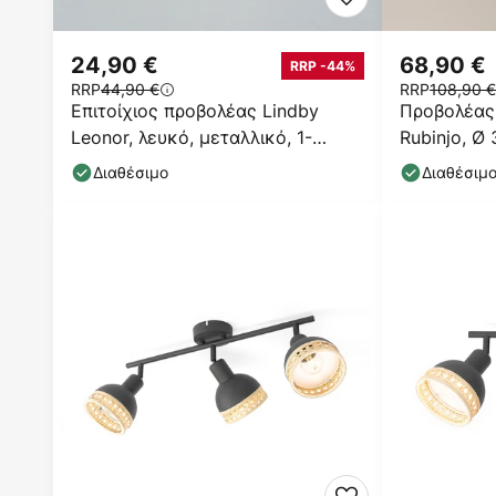
24,90 €
68,90 €
RRP -44%
RRP
44,90 €
RRP
108,90 €
Επιτοίχιος προβολέας Lindby
Προβολέας
Leonor, λευκό, μεταλλικό, 1-
Rubinjo, Ø
φωτιστικό, 9,5 cm
ξύλο, GU10
Διαθέσιμο
Διαθέσιμ