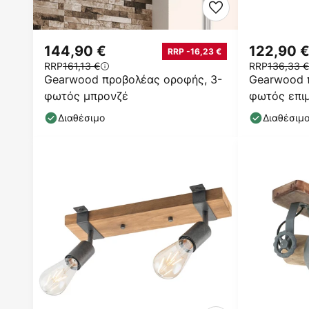
144,90 €
122,90 
RRP -16,23 €
RRP
161,13 €
RRP
136,33 €
Gearwood προβολέας οροφής, 3-
Gearwood 
φωτός μπρονζέ
φωτός επιμ
Διαθέσιμο
Διαθέσιμ