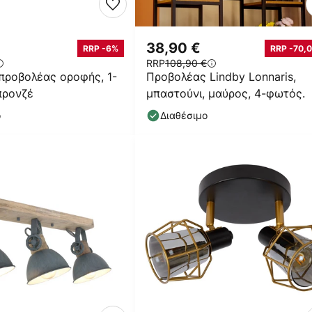
38,90 €
RRP -6%
RRP -70,0
RRP
108,90 €
προβολέας οροφής, 1-
Προβολέας Lindby Lonnaris,
προνζέ
μπαστούνι, μαύρος, 4-φωτός.
ο
Διαθέσιμο