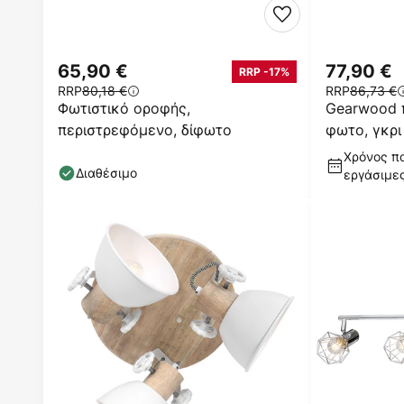
65,90 €
77,90 €
RRP -17%
RRP
80,18 €
RRP
86,73 €
Φωτιστικό οροφής,
Gearwood 
περιστρεφόμενο, δίφωτο
φωτο, γκρι
Χρόνος πα
Διαθέσιμο
εργάσιμε