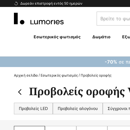
Μετάβαση
Δωρεάν επιστροφή εντός 50 ημερών
στο
Βρείτε
περιεχόμενο
το
φωτιστικό
σας...
Εσωτερικός φωτισμός
Δωμάτιο
Εξω
σε πε
-70%
Αρχική σελίδα
Εσωτερικός φωτισμός
Προβολείς οροφής
Προβολείς οροφής 
Προβολείς LED
Προβολείς αλογόνου
Σύγχρονοι 