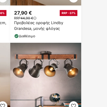
27,90 €
46%
RRP -37%
RRP
44,90 €
 cm,
Προβολέας οροφής Lindby
Grandesa, μονής φλόγας
Διαθέσιμο