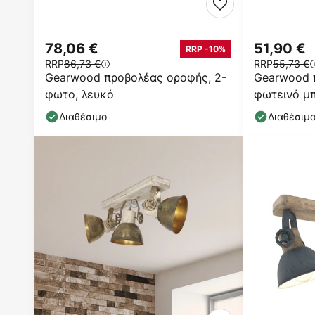
78,06 €
51,90 €
RRP -10%
RRP
86,73 €
RRP
55,73 €
Gearwood προβολέας οροφής, 2-
Gearwood 
φωτο, λευκό
φωτεινό μ
Διαθέσιμο
Διαθέσιμ