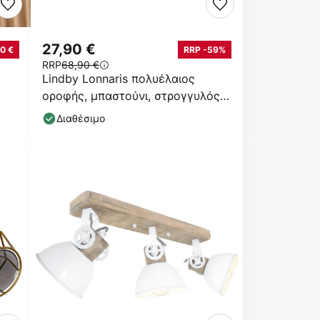
27,90 €
0 €
RRP -59%
RRP
68,90 €
Lindby Lonnaris πολυέλαιος
οροφής, μπαστούνι, στρογγυλός,
3-φωτός.
Διαθέσιμο