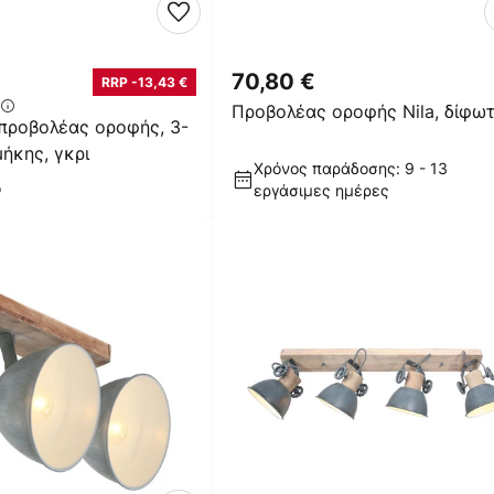
€
70,80 €
RRP -13,43 €
Προβολέας οροφής Nila, δίφω
προβολέας οροφής, 3-
ήκης, γκρι
Χρόνος παράδοσης: 9 - 13
ο
εργάσιμες ημέρες