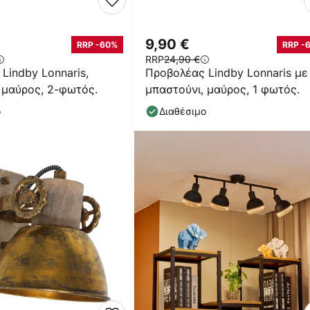
9,90 €
RRP -60%
RRP -
RRP
24,90 €
Lindby Lonnaris,
Προβολέας Lindby Lonnaris με
 μαύρος, 2-φωτός.
μπαστούνι, μαύρος, 1 φωτός.
ο
Διαθέσιμο