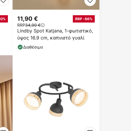
11,90 €
60%
RRP -66%
RRP
34,90 €
Lindby Spot Katjana, 1-φωτιστικό,
ύψος 16.9 cm, καπνιστό γυαλί
Διαθέσιμο