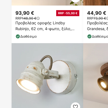
93,90 €
44,90 €
RRP -55,00 €
RRP
148,90 €
RRP
73,90 €
Προβολέας οροφής Lindby
Προβολέας
Rubinjo, 62 cm, 4-φωτο, ξύλο,
Grandesa, 
GU10
σωμάτων
Διαθέσιμο
Διαθέσιμ