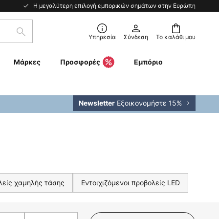
Η μεγαλύτερη επιλογή εμπορικών σημάτων στην Ευρώπη
Αναζήτηση
Υπηρεσία
Σύνδεση
Το καλάθι μου
Μάρκες
Προσφορές
Εμπόριο
Εξοικονομήστε 15%
Newsletter
λείς χαμηλής τάσης
Εντοιχιζόμενοι προβολείς LED