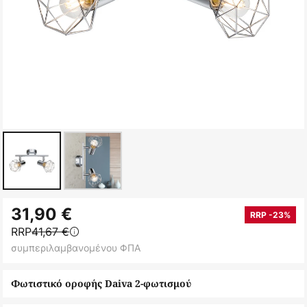
Μετάβαση
31,90 €
στην
RRP -23%
RRP
41,67 €
αρχή
συμπεριλαμβανομένου ΦΠΑ
της
συλλογής
Φωτιστικό οροφής Daiva 2-φωτισμού
εικόνων