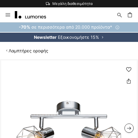
Μεγάλη διαθεσιμότητα
Μετάβαση
στο
περιεχόμενο
ήτηση
σε περισσότερα από 20.000 προϊόντα*
-70%
Εξοικονομήστε 15%
Newsletter
Λαμπτήρες οροφής
Μετάβαση
στο
τέλος
της
συλλογής
εικόνων