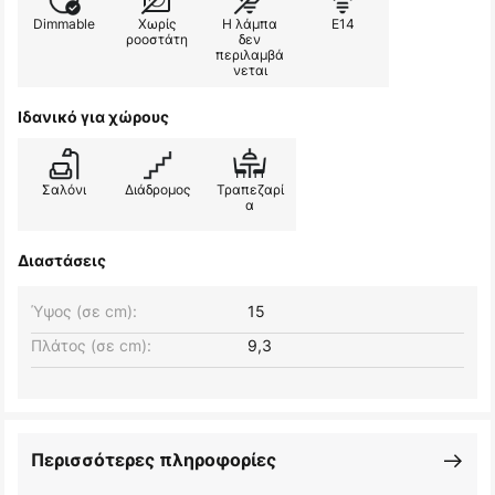
Dimmable
Χωρίς
Η λάμπα
E14
ροοστάτη
δεν
περιλαμβά
νεται
Ιδανικό για χώρους
Σαλόνι
Διάδρομος
Τραπεζαρί
α
Διαστάσεις
Ύψος (σε cm):
15
Πλάτος (σε cm):
9,3
Περισσότερες πληροφορίες