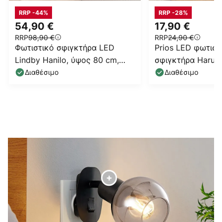
RRP -44%
RRP -28%
54,90 €
17,90 €
RRP
98,90 €
RRP
24,90 €
Φωτιστικό σφιγκτήρα LED
Prios LED φωτιστ
Lindby Hanilo, ύψος 80 cm,
σφιγκτήρα Harumi
νικέλιο, μέταλλο
επαναφορτιζόμεν
Διαθέσιμο
Διαθέσιμο
USB,