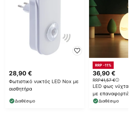
RRP -11%
28,90 €
36,90 €
RRP
41,57 €
Φωτιστικό νυκτός LED Nox με
LED φως νύχτας
αισθητήρα
με επαναφορτιζό
μπαταρία και US
Διαθέσιμο
Διαθέσιμο