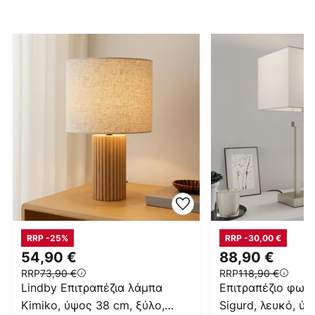
RRP -25%
RRP -30,00 €
54,90 €
88,90 €
RRP
73,90 €
RRP
118,90 €
Lindby Επιτραπέζια λάμπα
Επιτραπέζιο φωτι
Kimiko, ύψος 38 cm, ξύλο,
Sigurd, λευκό, ύ