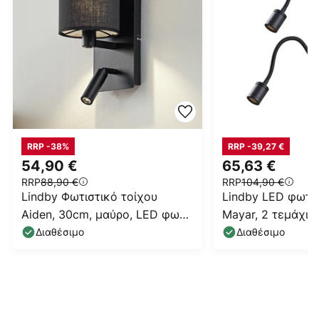
RRP -38%
RRP -39,27 €
54,90 €
65,63 €
RRP
88,90 €
RRP
104,90 €
Lindby Φωτιστικό τοίχου
Lindby LED φωτισ
Aiden, 30cm, μαύρο, LED φως
Mayar, 2 τεμάχια,
ανάγνωσης, E14
φωτιστικό ανάγν
Διαθέσιμο
Διαθέσιμο