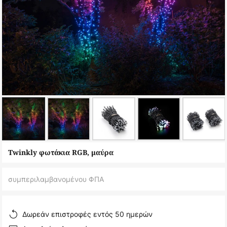
Μετάβαση
Twinkly φωτάκια RGB, μαύρα
στην
αρχή
συμπεριλαμβανομένου ΦΠΑ
της
συλλογής
εικόνων
Δωρεάν επιστροφές εντός 50 ημερών