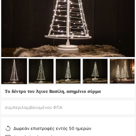
Μετάβαση
Το δέντρο του Άγιου Βασίλη, ασημένιο σύρμα
στην
αρχή
συμπεριλαμβανομένου ΦΠΑ
της
συλλογής
εικόνων
Δωρεάν επιστροφές εντός 50 ημερών