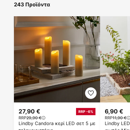
243 Προϊόντα
27,90 €
6,90 €
RRP -6%
RRP
29,90 €
RRP
11,90 €
Lindby Candora κερί LED σετ 5 με
Lindby LED