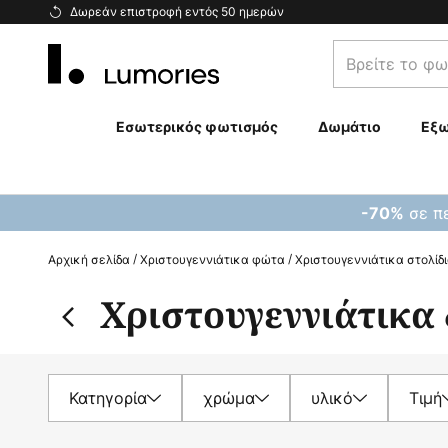
Μετάβαση
Δωρεάν επιστροφή εντός 50 ημερών
στο
Βρείτε
περιεχόμενο
το
φωτιστικό
σας...
Εσωτερικός φωτισμός
Δωμάτιο
Εξω
σε πε
-70%
Αρχική σελίδα
Χριστουγεννιάτικα φώτα
Χριστουγεννιάτικα στολίδ
Χριστουγεννιάτικα
Κατηγορία
χρώμα
υλικό
Τιμή