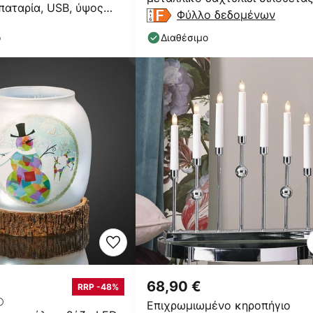
μπαταρία, USB, ύψος
για εσωτερικούς
Φύλλο δεδομένων
ο
Διαθέσιμο
68,90 €
RRP -48%
Επιχρωμιωμένο κηροπήγιο