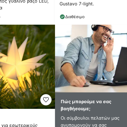
ος γυάλινο βάζο LED,
Gustavo 7-light.
α
ο
Διαθέσιμο
Πώς μπορούμε να σας
βοηθήσουμε;
Οι σύμβουλοι πελατών μας
ανυπομονούν να σας
 για εσωτερικούς