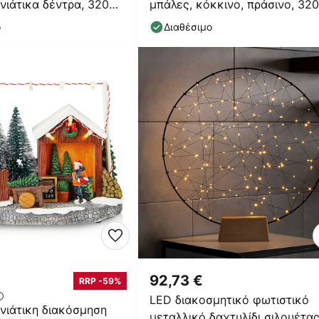
νιάτικα δέντρα, 320
μπάλες, κόκκινο, πράσινο, 320
cm
ο
Διαθέσιμο
92,73 €
RRP -59%
LED διακοσμητικό φωτιστικό
νιάτικη διακόσμηση
μεταλλικό δαχτυλίδι σιλουέτα