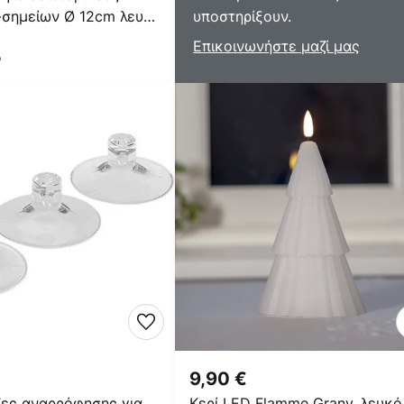
-σημείων Ø 12cm λευκή
υποστηρίξουν.
Επικοινωνήστε μαζί μας
ο
9,90 €
ζες αναρρόφησης για
Κερί LED Flamme Grany, λευκό,