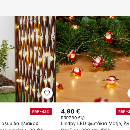
4,90 €
RRP -42%
RRP -
RRP
7,90 €
 αλυσίδα ηλιακού
Lindby LED φωτάκια Motje, Άγ