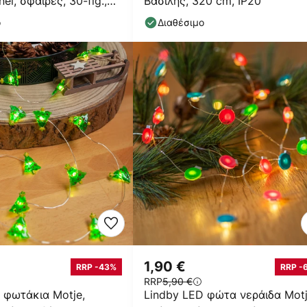
l, σφαίρες, 30-flg.,
Βασίλης, 320 cm, IP20
ο
Διαθέσιμο
1,90 €
RRP -43%
RRP -
RRP
5,90 €
 φωτάκια Motje,
Lindby LED φώτα νεράιδα Motj