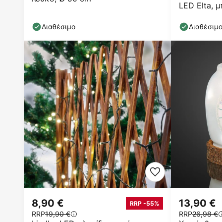
LED Elta, 
13,5 cm
Διαθέσιμο
Διαθέσιμ
8,90 €
13,90 €
RRP -55%
RRP
19,90 €
RRP
26,98 €