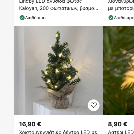
Lindby LED αλυσίδα φωτός
Χιονάνθρωπ
Kaloyan, 200 φωτιστικών, βύσμα,
με μπαταρί
2,3 m
Διαθέσιμο
Διαθέσιμ
16,90 €
8,90 €
Χριστουγεννιάτικο δέντρο LED σε
Αστέρι LED