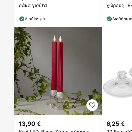
σάκο γιούτα
χώρους 18
μπαταρία
Διαθέσιμο
Διαθέσιμ
13,90 €
6,25 €
Κερί LED Flame Stripe, κόκκινο,
20 Βεντού