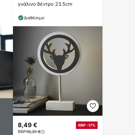
γυάλινο δέντρο 23.5cm
Διαθέσιμο
8,49 €
RRP -17%
RRP
10,31 €