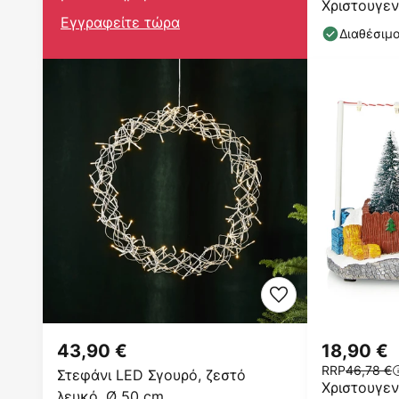
Χριστουγεν
Εγγραφείτε τώρα
cm, IP20
Διαθέσιμ
43,90 €
18,90 €
RRP
46,78 €
Στεφάνι LED Σγουρό, ζεστό
Χριστουγεν
λευκό, Ø 50 cm