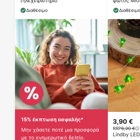
τηλεχειριστήριο
φωτός Mione
635cm
Διαθέσιμο
Διαθέσιμ
15% έκπτωση ασφαλής*
3,90 €
RRP
6,90 €
Μην χάσετε ποτέ μια προσφορά
Lindby LED
με το ενημερωτικό δελτίο.