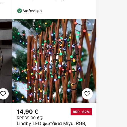
Διαθέσιμο
14,90 €
RRP -62%
RRP
39,90 €
Lindby LED φωτάκια Miyu, RGB,
ς