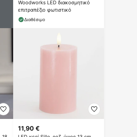
Woodworks LED διακοσμητικό
επιτραπέζιο φωτιστικό
Διαθέσιμο
11,90 €
 18
LED κερί Sille, ροζ, ύψος 13 cm,