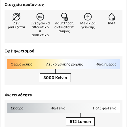
Στοιχεία προϊόντος
Δεν
Ενεργειακά
Λαμπτήρας
Με ακίδα
IP44
ρυθμίζεται
αποδοτικό
αντικαταστ
γείωσης
&
άσιμος
ανθεκτικό
Εφέ φωτισμού
Θερμό λευκό
Λευκό γενικής χρήσης
Φως ημέρας
3000 Kelvin
Φωτεινότητα
Σκούρο
Φωτεινό
Πολύ φωτεινό
512 Lumen