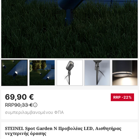
Μετάβαση
69,90 €
στην
RRP -22%
RRP
90,33 €
αρχή
συμπεριλαμβανομένου ΦΠΑ
της
συλλογής
STEINEL Spot Garden N Προβολέας LED, Αισθητήρας
εικόνων
νυχτερινής όρασης