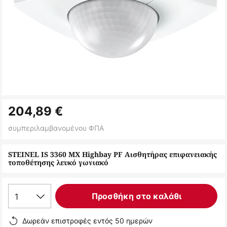
Μετάβαση
204,89 €
στην
αρχή
συμπεριλαμβανομένου ΦΠΑ
της
συλλογής
STEINEL IS 3360 MX Highbay PF Αισθητήρας επιφανειακής
τοποθέτησης λευκό γωνιακό
εικόνων
1
Προσθήκη στο καλάθι
Δωρεάν επιστροφές εντός 50 ημερών