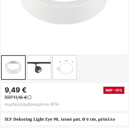
Μετάβαση
9,49 €
στην
RRP -15%
RRP
11,16 €
αρχή
συμπεριλαμβανομένου ΦΠΑ
της
συλλογής
SLV Dekoring Light Eye 90, λευκό ματ, Ø 6 cm, μέταλλο
εικόνων