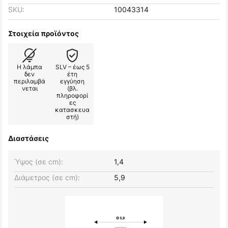
SKU:
10043314
Στοιχεία προϊόντος
Η λάμπα
SLV – έως 5
δεν
έτη
περιλαμβά
εγγύηση
νεται
(βλ.
πληροφορί
ες
κατασκευα
στή)
Διαστάσεις
Ύψος (σε cm):
1,4
Διάμετρος (σε cm):
5,9