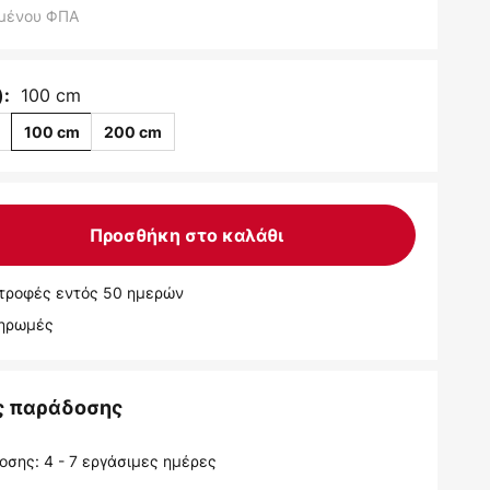
μένου ΦΠΑ
100 cm
):
m
100 cm
200 cm
Προσθήκη στο καλάθι
τροφές εντός 50 ημερών
ληρωμές
ς παράδοσης
σης: 4 - 7 εργάσιμες ημέρες