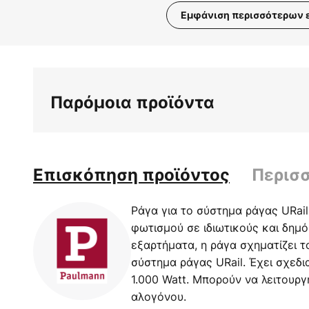
Εμφάνιση περισσότερων 
Μετάβαση
στην
αρχή
της
Παρόμοια προϊόντα
συλλογής
εικόνων
Επισκόπηση προϊόντος
Περισ
Ράγα για το σύστημα ράγας URail
φωτισμού σε ιδιωτικούς και δημ
εξαρτήματα, η ράγα σχηματίζει τ
σύστημα ράγας URail. Έχει σχεδι
1.000 Watt. Μπορούν να λειτου
αλογόνου.