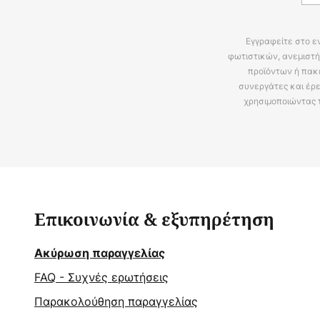
Εγγραφείτε στο ε
φωτιστικών, ανεμιστή
προϊόντων ή πακ
συνεργάτες και έρε
χρησιμοποιώντας 
Επικοινωνία & εξυπηρέτηση
Ακύρωση παραγγελίας
FAQ - Συχνές ερωτήσεις
Παρακολούθηση παραγγελίας