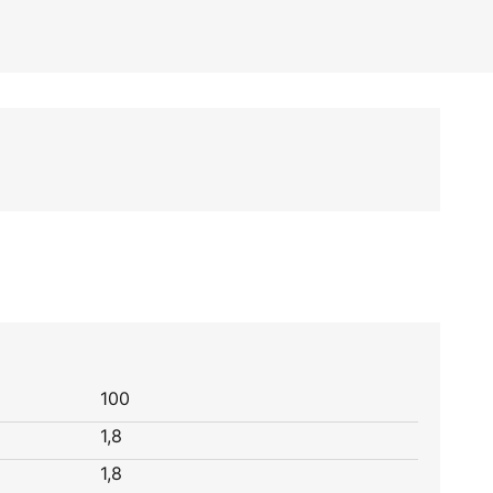
100
1,8
1,8