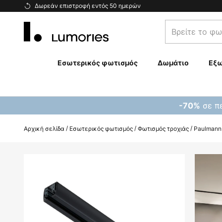
Μετάβαση
Δωρεάν επιστροφή εντός 50 ημερών
στο
Βρείτε
περιεχόμενο
το
φωτιστικό
σας...
Εσωτερικός φωτισμός
Δωμάτιο
Εξω
σε πε
-70%
Αρχική σελίδα
Εσωτερικός φωτισμός
Φωτισμός τροχιάς
Paulmann
Μετάβαση
στο
τέλος
της
συλλογής
εικόνων