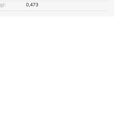
g):
0,473