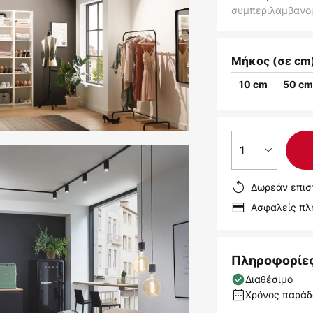
συμπεριλαμβανο
Μήκος (σε cm
10 cm
50 c
1
Δωρεάν επισ
Ασφαλείς π
Πληροφορίε
Διαθέσιμο
Χρόνος παράδο