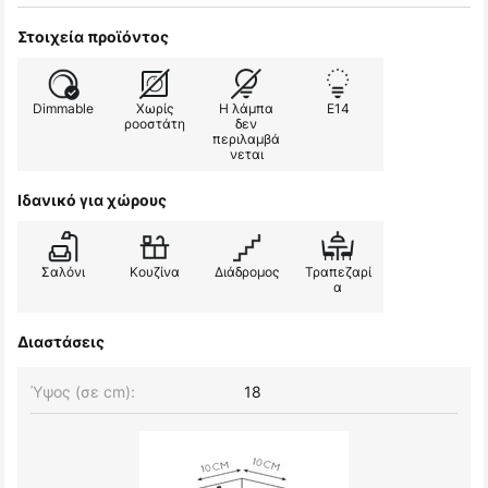
Στοιχεία προϊόντος
Dimmable
Χωρίς
Η λάμπα
E14
ροοστάτη
δεν
περιλαμβά
νεται
Ιδανικό για χώρους
Σαλόνι
Κουζίνα
Διάδρομος
Τραπεζαρί
α
Διαστάσεις
Ύψος (σε cm):
18