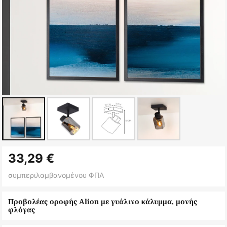
Μετάβαση
33,29 €
στην
αρχή
συμπεριλαμβανομένου ΦΠΑ
της
συλλογής
Προβολέας οροφής Alion με γυάλινο κάλυμμα, μονής
φλόγας
εικόνων