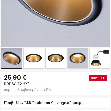
Μετάβαση
25,90 €
στην
RRP -15%
RRP
30,72 €
αρχή
συμπεριλαμβανομένου ΦΠΑ
της
συλλογής
Προβολέας LED Paulmann Cole, χρυσό-μαύρο
εικόνων