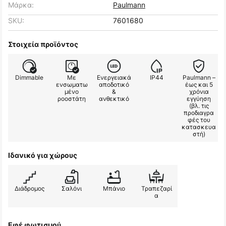
Μάρκα:
Paulmann
SKU:
7601680
Στοιχεία προϊόντος
Dimmable
Με
Ενεργειακά
IP44
Paulmann –
ενσωματω
αποδοτικό
έως και 5
μένο
&
χρόνια
ροοστάτη
ανθεκτικό
εγγύηση
(βλ. τις
προδιαγρα
φές του
κατασκευα
στή)
Ιδανικό για χώρους
Διάδρομος
Σαλόνι
Μπάνιο
Τραπεζαρί
α
Εφέ φωτισμού