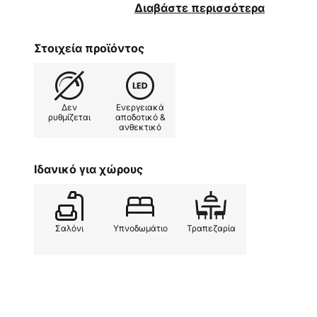
περιστρέφεται και να περιστρέφε
Διαβάστε περισσότερα
διακόπτης βρίσκεται απευθείας σ
προβολέας να μπορεί να λειτουργ
Στοιχεία προϊόντος
και είναι ιδανικός για εγκατάστα
Οι μόνιμα ενσωματωμένες λυχνί
καλή απόδοση και επαρκή φωτει
Δεν
Ενεργειακά
ρυθμίζεται
αποδοτικό &
ανθεκτικό
Ιδανικό για χώρους
Σαλόνι
Υπνοδωμάτιο
Τραπεζαρία