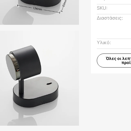
SKU:
Διαστάσεις:
Υλικό:
Όλες οι λεπ
προ