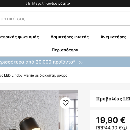
Μεγάλη διαθεσιμότητα
τερικός φωτισμός
Λαμπτήρες φωτός
Ανεμιστήρες
Περισσότερα
ρισσότερα από 20.000 προϊόντα*
ς LED Lindby Marrie με διακόπτη, μαύρο
Προβολέας LED
19,90 €
RRP
44,90 €