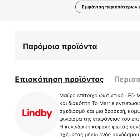
Εμφάνιση περισσότερων 
Μετάβαση
στην
αρχή
της
Παρόμοια προϊόντα
συλλογής
εικόνων
Επισκόπηση προϊόντος
Περισ
Μαύρο επίτοιχο φωτιστικό LED M
και διακόπτη Το Marrie εντυπωσι
σχεδιασμό και μια δροσερή, κομ
φινίρισμα της επιφάνειας του επί
Η κυλινδρική κεφαλή φωτός συνδ
σχήματος μέσω ενός συνδέσμου 