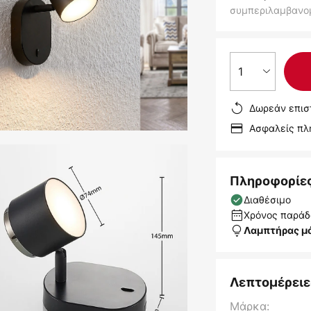
συμπεριλαμβανο
1
Δωρεάν επισ
Ασφαλείς π
Πληροφορίε
Διαθέσιμο
Χρόνος παράδο
Λαμπτήρας μ
Λεπτομέρειε
Μάρκα: