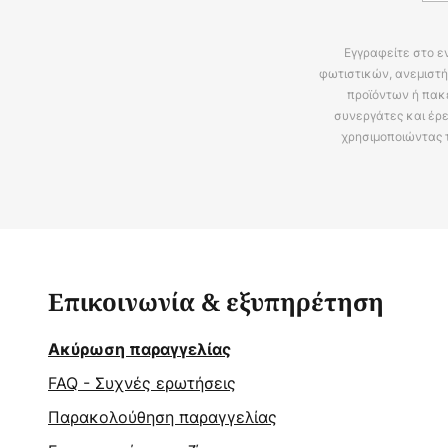
Εγγραφείτε στο ε
φωτιστικών, ανεμιστή
προϊόντων ή πακ
συνεργάτες και έρε
χρησιμοποιώντας 
Επικοινωνία & εξυπηρέτηση
Ακύρωση παραγγελίας
FAQ - Συχνές ερωτήσεις
Παρακολούθηση παραγγελίας