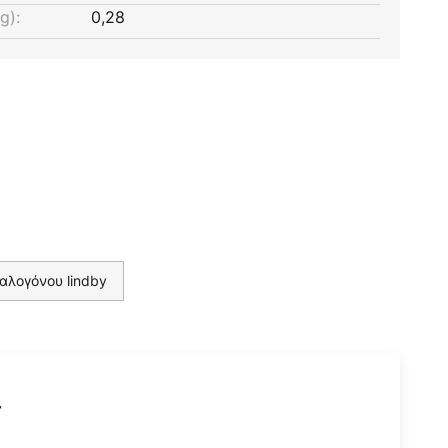
g):
0,28
αλογόνου lindby
r