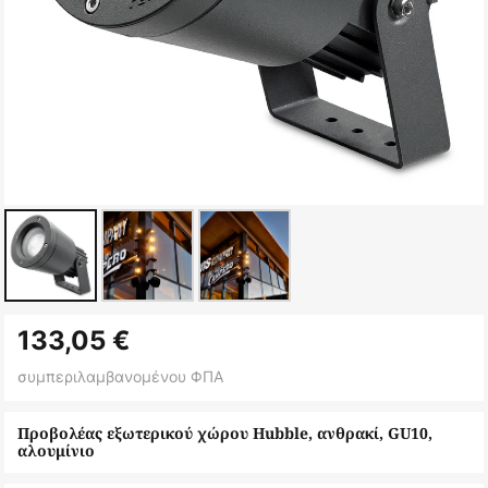
Μετάβαση
133,05 €
στην
αρχή
συμπεριλαμβανομένου ΦΠΑ
της
συλλογής
Προβολέας εξωτερικού χώρου Hubble, ανθρακί, GU10,
αλουμίνιο
εικόνων