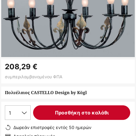
Μετάβαση
208,29 €
στην
αρχή
συμπεριλαμβανομένου ΦΠΑ
της
συλλογής
Πολυέλαιος CASTELLO Design by Kögl
εικόνων
1
Προσθήκη στο καλάθι
Δωρεάν επιστροφές εντός 50 ημερών