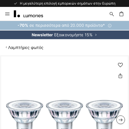
Η μεγαλύτερη επιλογή εμπορικών σημάτων στην Ευρώπη
Μετάβαση
στο
περιεχόμενο
ήτηση
σε περισσότερα από 20.000 προϊόντα*
-70%
Εξοικονομήστε 15%
Newsletter
Λαμπτήρες φωτός
Μετάβαση
στο
τέλος
της
συλλογής
εικόνων