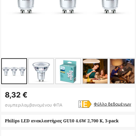
Μετάβαση
8,32 €
στην
αρχή
Φύλλο δεδομένων
συμπεριλαμβανομένου ΦΠΑ
της
συλλογής
Philips LED ανακλαστήρας GU10 4.6W 2,700 K, 3-pack
εικόνων