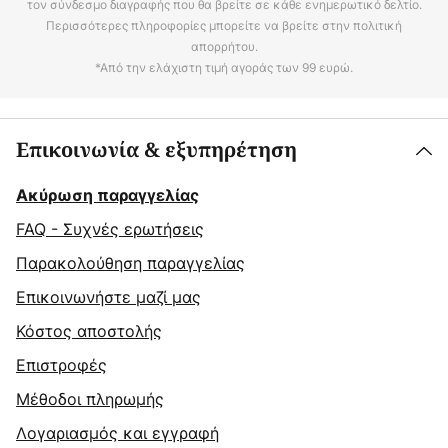
τον σύνδεσμο διαγραφής που θα βρείτε σε κάθε ενημερωτικό δελτίο.
Περισσότερες πληροφορίες μπορείτε να βρείτε στην πολιτική
απορρήτου.
*Από την ελάχιστη τιμή αγοράς των 99 ευρώ.
Επικοινωνία & εξυπηρέτηση
Ακύρωση παραγγελίας
FAQ - Συχνές ερωτήσεις
Παρακολούθηση παραγγελίας
Επικοινωνήστε μαζί μας
Κόστος αποστολής
Επιστροφές
Μέθοδοι πληρωμής
Λογαριασμός και εγγραφή