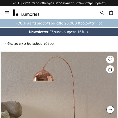
Η μεγαλύτερη επιλογή εμπορικών σημάτων στην Ευρώπη
Μετάβαση
στο
περιεχόμενο
ήτηση
σε περισσότερα από 20.000 προϊόντα*
-70%
Εξοικονομήστε 15%
Newsletter
Φωτιστικά δαπέδου τόξου
Μετάβαση
στο
τέλος
της
συλλογής
εικόνων