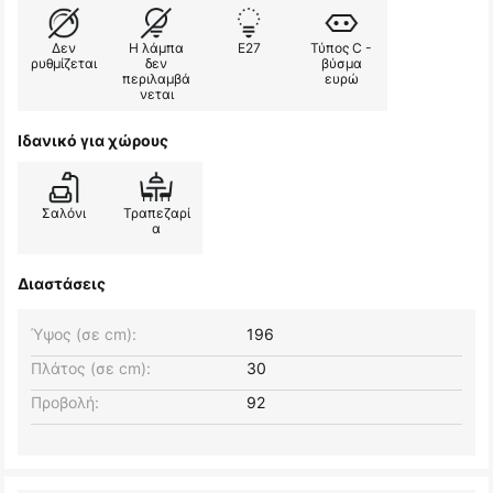
Δεν
Η λάμπα
E27
Τύπος C -
ρυθμίζεται
δεν
βύσμα
περιλαμβά
ευρώ
νεται
Ιδανικό για χώρους
Σαλόνι
Τραπεζαρί
α
Διαστάσεις
Ύψος (σε cm):
196
Πλάτος (σε cm):
30
Προβολή:
92