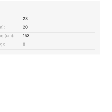
23
m):
20
η (cm):
153
g):
0