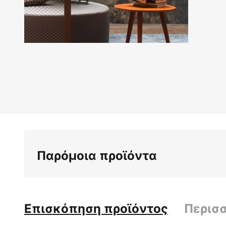
Μετάβαση
στην
αρχή
της
συλλογής
εικόνων
Παρόμοια προϊόντα
Επισκόπηση προϊόντος
Περισ