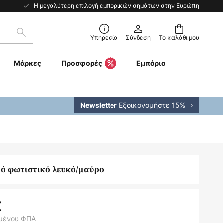
Η μεγαλύτερη επιλογή εμπορικών σημάτων στην Ευρώπη
Αναζήτηση
Υπηρεσία
Σύνδεση
Το καλάθι μου
Μάρκες
Προσφορές
Εμπόριο
Εξοικονομήστε 15%
Newsletter
τό φωτιστικό λευκό/μαύρο
€
μένου ΦΠΑ