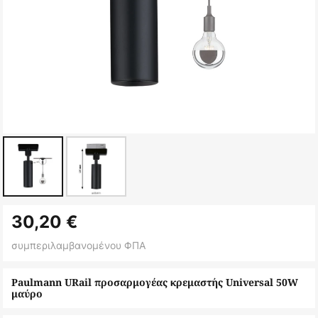
Μετάβαση
30,20 €
στην
αρχή
συμπεριλαμβανομένου ΦΠΑ
της
συλλογής
Paulmann URail προσαρμογέας κρεμαστής Universal 50W
μαύρο
εικόνων