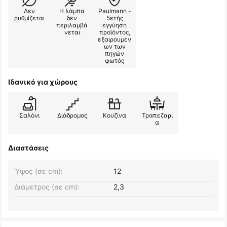
Δεν
Η λάμπα
Paulmann -
ρυθμίζεται
δεν
5ετής
περιλαμβά
εγγύηση
νεται
προϊόντος,
εξαιρουμέν
ων των
πηγών
φωτός
Ιδανικό για χώρους
Σαλόνι
Διάδρομος
Κουζίνα
Τραπεζαρί
α
Διαστάσεις
Ύψος (σε cm):
12
Διάμετρος (σε cm):
2,3