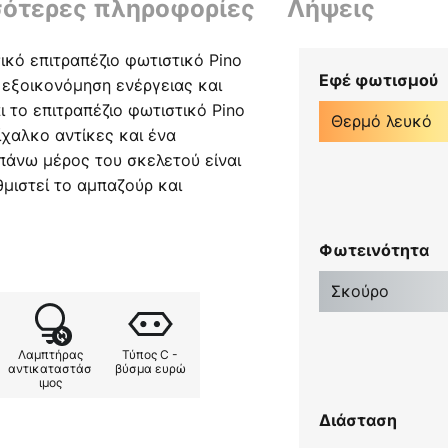
σότερες πληροφορίες
Λήψεις
ικό επιτραπέζιο φωτιστικό Pino
Εφέ φωτισμού
 εξοικονόμηση ενέργειας και
ι το επιτραπέζιο φωτιστικό Pino
Θερμό λευκό
ίχαλκο αντίκες και ένα
πάνω μέρος του σκελετού είναι
μιστεί το αμπαζούρ και
τάτης αφής 3 βημάτων είναι
πτήρας παρέχεται με έναν
Φωτεινότητα
Σκούρο
Λαμπτήρας
Τύπος C -
αντικαταστάσ
βύσμα ευρώ
ιμος
Διάσταση