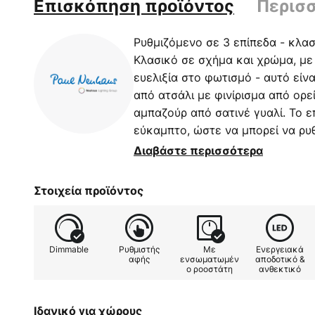
Επισκόπηση προϊόντος
Περισ
Ρυθμιζόμενο σε 3 επίπεδα - κλασ
Κλασικό σε σχήμα και χρώμα, με
ευελιξία στο φωτισμό - αυτό είνα
από ατσάλι με φινίρισμα από ορε
αμπαζούρ από σατινέ γυαλί. Το ε
εύκαμπτο, ώστε να μπορεί να ρυθ
συνεπώς ο φωτισμός. Ένας ροοσ
Διαβάστε περισσότερα
ενσωματωμένος στη βάση. Ο λαμ
λαμπτήρα LED G9.
Στοιχεία προϊόντος
Dimmable
Ρυθμιστής
Με
Ενεργειακά
αφής
ενσωματωμέν
αποδοτικό &
ο ροοστάτη
ανθεκτικό
Ιδανικό για χώρους