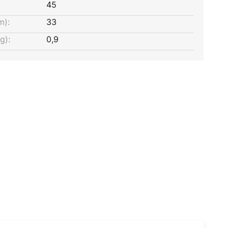
45
m):
33
g):
0,9