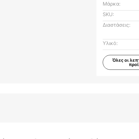
Μάρκα:
SKU:
Διαστάσεις:
Υλικό:
Όλες οι λεπ
προ