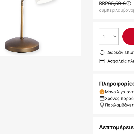
RRP
65,59 €
συμπεριλαμβανο
1
Δωρεάν επισ
Ασφαλείς π
Πληροφορίε
Μόνο λίγα αντ
Χρόνος παράδο
Περιλαμβάνε
Λεπτομέρειε