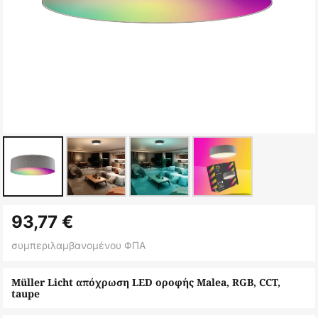
Μετάβαση
93,77 €
στην
αρχή
συμπεριλαμβανομένου ΦΠΑ
της
συλλογής
Müller Licht απόχρωση LED οροφής Malea, RGB, CCT,
taupe
εικόνων