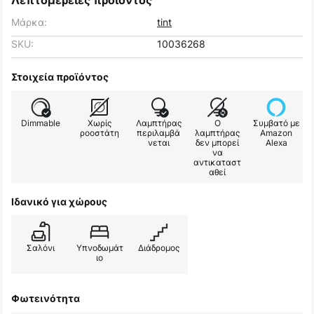
Λεπτομέρειες προϊόντος
Μάρκα:
tint
SKU:
10036268
Στοιχεία προϊόντος
Dimmable
Χωρίς
Λαμπτήρας
Ο
Συμβατό με
ροοστάτη
περιλαμβά
λαμπτήρας
Amazon
νεται
δεν μπορεί
Alexa
να
αντικαταστ
αθεί
Ιδανικό για χώρους
Σαλόνι
Υπνοδωμάτ
Διάδρομος
ιο
Φωτεινότητα