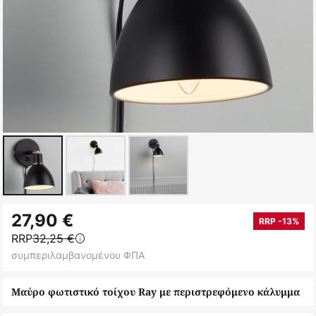
Μετάβαση
27,90 €
στην
RRP -13%
RRP
32,25 €
αρχή
συμπεριλαμβανομένου ΦΠΑ
της
συλλογής
Μαύρο φωτιστικό τοίχου Ray με περιστρεφόμενο κάλυμμα
εικόνων