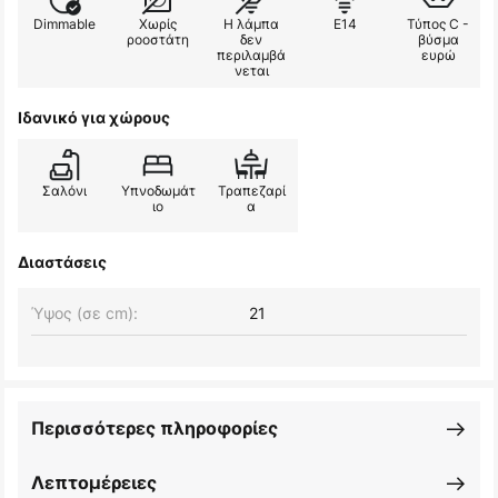
Dimmable
Χωρίς
Η λάμπα
E14
Τύπος C -
ροοστάτη
δεν
βύσμα
περιλαμβά
ευρώ
νεται
Ιδανικό για χώρους
Σαλόνι
Υπνοδωμάτ
Τραπεζαρί
ιο
α
Διαστάσεις
Ύψος (σε cm):
21
Περισσότερες πληροφορίες
Λεπτομέρειες