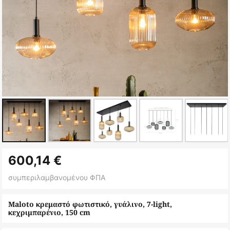
Μετάβαση
600,14 €
στην
αρχή
συμπεριλαμβανομένου ΦΠΑ
της
συλλογής
Maloto κρεμαστό φωτιστικό, γυάλινο, 7-light,
κεχριμπαρένιο, 150 cm
εικόνων