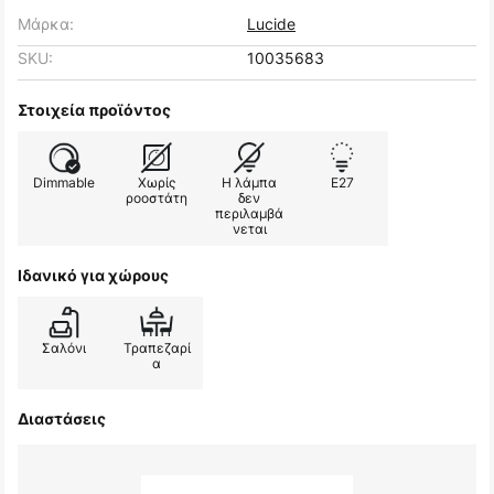
Μάρκα:
Lucide
SKU:
10035683
Στοιχεία προϊόντος
Dimmable
Χωρίς
Η λάμπα
E27
ροοστάτη
δεν
περιλαμβά
νεται
Ιδανικό για χώρους
Σαλόνι
Τραπεζαρί
α
Διαστάσεις