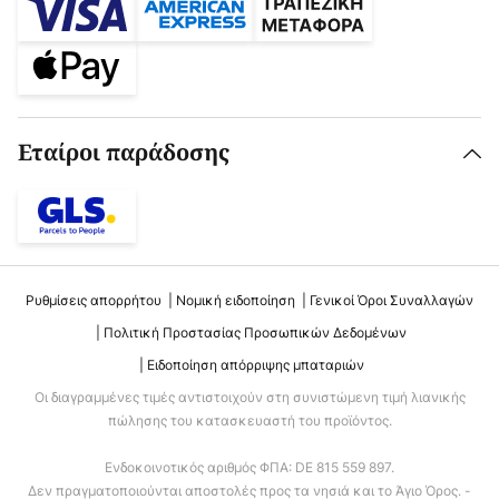
Εταίροι παράδοσης
Ρυθμίσεις απορρήτου
Νομική ειδοποίηση
Γενικοί Όροι Συναλλαγών
Πολιτική Προστασίας Προσωπικών Δεδομένων
Ειδοποίηση απόρριψης μπαταριών
Οι διαγραμμένες τιμές αντιστοιχούν στη συνιστώμενη τιμή λιανικής
πώλησης του κατασκευαστή του προϊόντος.
Ενδοκοινοτικός αριθμός ΦΠΑ: DE 815 559 897.
Δεν πραγματοποιούνται αποστολές προς τα νησιά και το Άγιο Όρος. -