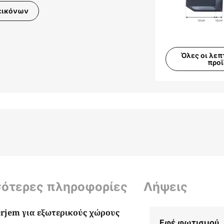
εικόνων
Όλες οι λεπ
προ
σότερες πληροφορίες
Λήψεις
rjem για εξωτερικούς χώρους
Εφέ φωτισμού