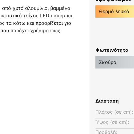
 από χυτό αλουμίνιο, βαμμένο
Θερμό λευκό
φωτιστικό τοίχου LED εκπέμπει
ς τα κάτω και προορίζεται για
όπου παρέχει χρήσιμο φως
ης να χρησιμοποιήσετε
ς για να φωτίσετε μια
Φωτεινότητα
ή, κήπο ή πρόσοψη.
Σκούρο
Διάσταση
Πλάτος (σε cm):
Ύψος (σε cm):
Προβολή: