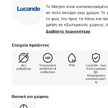
Το Merjem είναι κατασκευασμένο
σε πολύ σκούρο γκρι χρώμα. Το 
το φως του προς τα πάνω και προ
χρήση σε εξωτερικούς χώρους, 
προσανατολισμού. Μπορείτε επίσ
Διαβάστε περισσότερα
περισσότερα φωτιστικά της σειρά
μεγαλύτερη επιφάνεια, όπως αυλ
Στοιχεία προϊόντος
Δεν
Ενεργειακά
IP54
Lucande – έως
ρυθμίζεται
αποδοτικό &
5 έτη εγγύηση
ανθεκτικό
(βλ.
πληροφορίες
κατασκευαστ
ή)
Ιδανικό για χώρους