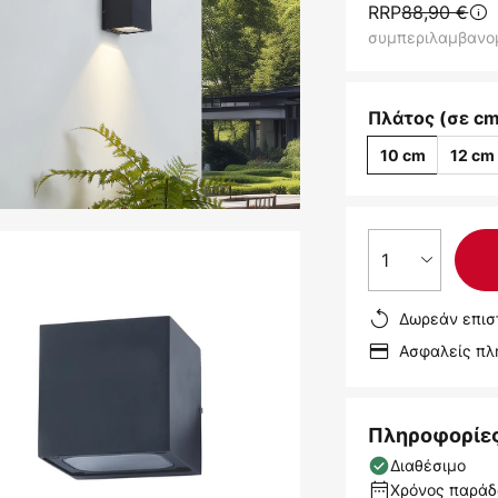
RRP
88,90 €
συμπεριλαμβανο
Πλάτος (σε cm
10 cm
12 cm
1
Δωρεάν επισ
Ασφαλείς π
Πληροφορίε
Διαθέσιμο
Χρόνος παράδο