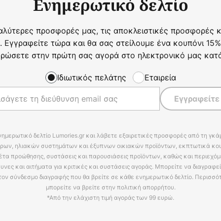
Ενημερωτικό δελτίο
αλύτερες προσφορές μας, τις αποκλειστικές προσφορές κα
. Εγγραφείτε τώρα και θα σας στείλουμε ένα κουπόνι 15%
ρώσετε στην πρώτη σας αγορά στο ηλεκτρονικό μας κατ
Ιδιωτικός πελάτης
Εταιρεία
Εγγραφείτε
νημερωτικό δελτίο Lumories.gr και λάβετε εξαιρετικές προσφορές από τη γκ
ρων, ηλιακών συστημάτων και έξυπνων οικιακών προϊόντων, εκπτωτικά κου
έτα προώθησης, συστάσεις και παρουσιάσεις προϊόντων, καθώς και περιεχόμ
υνες και αιτήματα για κριτικές και συστάσεις αγοράς. Μπορείτε να διαγραφε
τον σύνδεσμο διαγραφής που θα βρείτε σε κάθε ενημερωτικό δελτίο. Περισσό
μπορείτε να βρείτε στην πολιτική απορρήτου.
*Από την ελάχιστη τιμή αγοράς των 99 ευρώ.