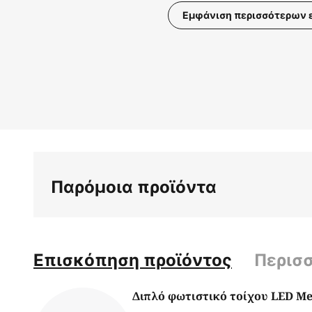
Εμφάνιση περισσότερων 
Μετάβαση
στην
αρχή
της
συλλογής
εικόνων
Παρόμοια προϊόντα
Επισκόπηση προϊόντος
Περισ
Διπλό φωτιστικό τοίχου LED Me