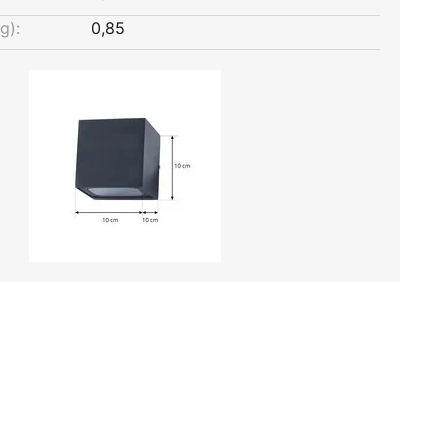
g):
0,85