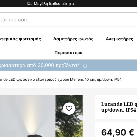
Μεγάλη διαθεσιμότητα
τερικός φωτισμός
Λαμπτήρες φωτός
Ανεμιστήρες
Περισσότερα
ρισσότερα από 20.000 προϊόντα*
ande LED φωτιστικό εξωτερικού χώρου Merjem, 10 cm, up/down, IP54
Lucande LED φ
up/down, IP54
64,90 €