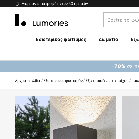
Μετάβαση
Δωρεάν επιστροφή εντός 50 ημερών
στο
Βρείτε
περιεχόμενο
το
φωτιστικό
σας...
Εσωτερικός φωτισμός
Δωμάτιο
Εξω
σε πε
-70%
Αρχική σελίδα
Εξωτερικός φωτισμός
Εξωτερικά φώτα τοίχου
Luc
Μετάβαση
στο
τέλος
της
συλλογής
εικόνων