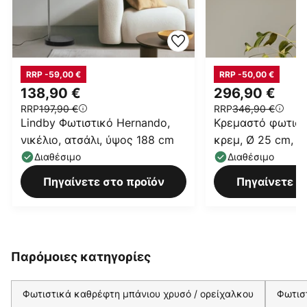
RRP -59,00 €
RRP -50,00 €
138,90 €
296,90 €
RRP
197,90 €
RRP
346,90 €
Lindby Φωτιστικό Hernando,
Κρεμαστό φωτιστ
νικέλιο, ατσάλι, ύψος 188 cm
κρεμ, Ø 25 cm, γ
Διαθέσιμο
Διαθέσιμο
Πηγαίνετε στο προϊόν
Πηγαίνετε σ
Παρόμοιες κατηγορίες
Φωτιστικά καθρέφτη μπάνιου χρυσό / ορείχαλκου
Φωτισ