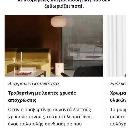
ξεθωριάζει ποτέ.
Διαχρονική κομψότητα
Ευέλικτ
Τραβερτίνη με λεπτές χρυσές
Χρωματ
αποχρώσεις
υλικών
Όταν ο τραβερτίνης συναντά λεπτούς
Το μάρμ
χρυσούς τόνους, το αποτέλεσμα είναι
ουδέτερ
ένας πολυτελής συνδυασμός που
πολύχρω