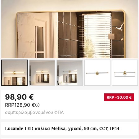
Μετάβαση
98,90 €
στην
RRP -30,00 €
RRP
128,90 €
αρχή
συμπεριλαμβανομένου ΦΠΑ
της
συλλογής
Lucande LED απλίκα Melisa, χρυσό, 90 cm, CCT, IP44
εικόνων