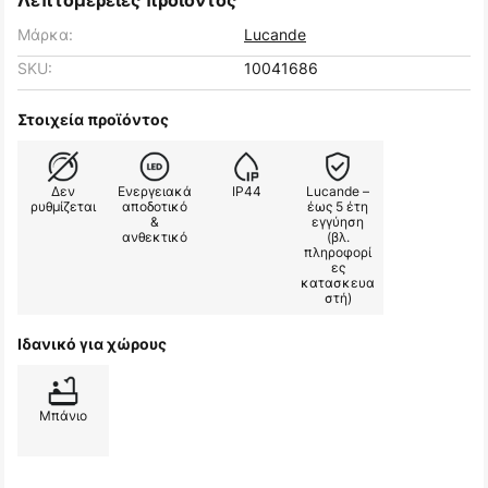
Λεπτομέρειες προϊόντος
Μάρκα:
Lucande
SKU:
10041686
Στοιχεία προϊόντος
Δεν
Ενεργειακά
IP44
Lucande –
ρυθμίζεται
αποδοτικό
έως 5 έτη
&
εγγύηση
ανθεκτικό
(βλ.
πληροφορί
ες
κατασκευα
στή)
Ιδανικό για χώρους
Μπάνιο