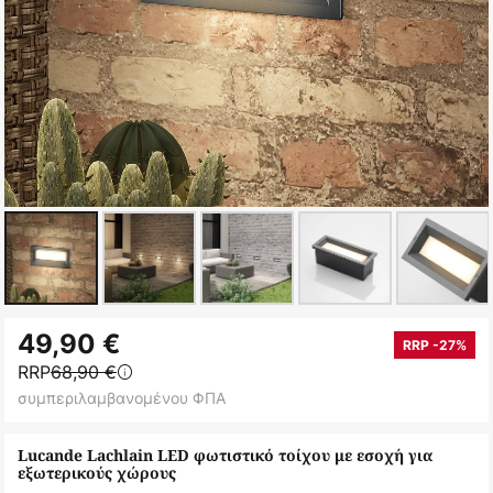
Μετάβαση
49,90 €
στην
RRP -27%
RRP
68,90 €
αρχή
συμπεριλαμβανομένου ΦΠΑ
της
συλλογής
Lucande Lachlain LED φωτιστικό τοίχου με εσοχή για
εικόνων
εξωτερικούς χώρους