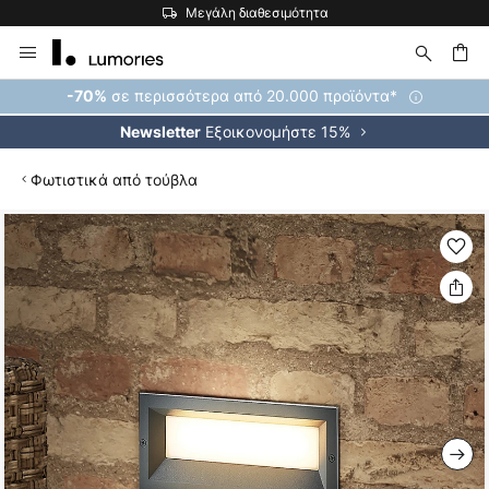
Μεγάλη διαθεσιμότητα
Μετάβαση
στο
περιεχόμενο
ήτηση
σε περισσότερα από 20.000 προϊόντα*
-70%
Εξοικονομήστε 15%
Newsletter
Φωτιστικά από τούβλα
Μετάβαση
στο
τέλος
της
συλλογής
εικόνων