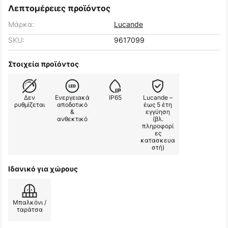
Λεπτομέρειες προϊόντος
Μάρκα:
Lucande
SKU:
9617099
Στοιχεία προϊόντος
Δεν
Ενεργειακά
IP65
Lucande –
ρυθμίζεται
αποδοτικό
έως 5 έτη
&
εγγύηση
ανθεκτικό
(βλ.
πληροφορί
ες
κατασκευα
στή)
Ιδανικό για χώρους
Μπαλκόνι /
ταράτσα