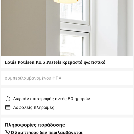
Μετάβαση
Louis Poulsen PH 5 Pastels κρεμαστό φωτιστικό
στην
αρχή
συμπεριλαμβανομένου ΦΠΑ
της
συλλογής
εικόνων
Δωρεάν επιστροφές εντός 50 ημερών
Ασφαλείς πληρωμές
Πληροφορίες παράδοσης
Ο λαμπτήρας δεν περιλαμβάνεται