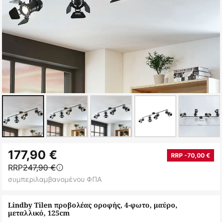
Μετάβαση
177,90 €
στην
RRP -70,00 €
RRP
247,90 €
αρχή
συμπεριλαμβανομένου ΦΠΑ
της
συλλογής
Lindby Tilen προβολέας οροφής, 4-φωτο, μαύρο,
εικόνων
μεταλλικό, 125cm