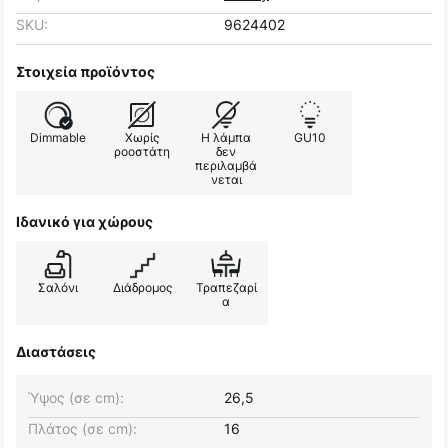
SKU:
9624402
Στοιχεία προϊόντος
Dimmable
Χωρίς
Η λάμπα
GU10
ροοστάτη
δεν
περιλαμβά
νεται
Ιδανικό για χώρους
Σαλόνι
Διάδρομος
Τραπεζαρί
α
Διαστάσεις
Ύψος (σε cm):
26,5
Πλάτος (σε cm):
16