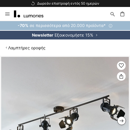
Δωρεάν επιστροφή εντός 50 ημερών
Μετάβαση
στο
περιεχόμενο
ήτηση
σε περισσότερα από 20.000 προϊόντα*
-70%
Εξοικονομήστε 15%
Newsletter
Λαμπτήρες οροφής
Μετάβαση
στο
τέλος
της
συλλογής
εικόνων