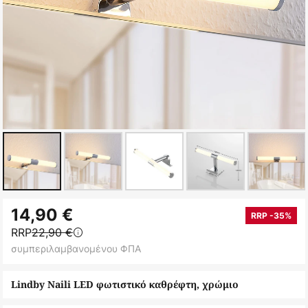
Μετάβαση
14,90 €
στην
RRP -35%
RRP
22,90 €
αρχή
συμπεριλαμβανομένου ΦΠΑ
της
συλλογής
Lindby Naili LED φωτιστικό καθρέφτη, χρώμιο
εικόνων