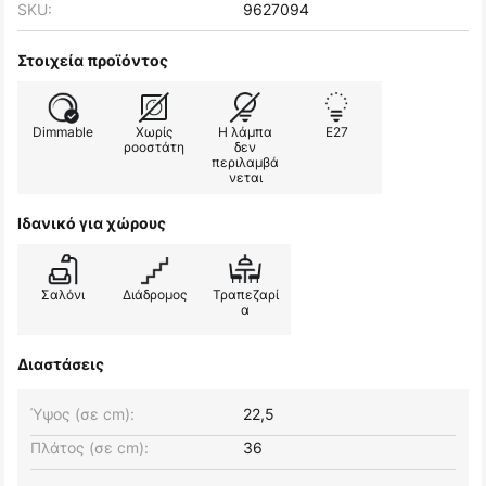
SKU:
9627094
Στοιχεία προϊόντος
Dimmable
Χωρίς
Η λάμπα
E27
ροοστάτη
δεν
περιλαμβά
νεται
Ιδανικό για χώρους
Σαλόνι
Διάδρομος
Τραπεζαρί
α
Διαστάσεις
Ύψος (σε cm):
22,5
Πλάτος (σε cm):
36