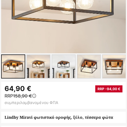
Μετάβαση
64,90 €
στην
RRP -94,00 €
RRP
158,90 €
αρχή
συμπεριλαμβανομένου ΦΠΑ
της
συλλογής
Lindby Miravi φωτιστικό οροφής, ξύλο, τέσσερα φώτα
εικόνων