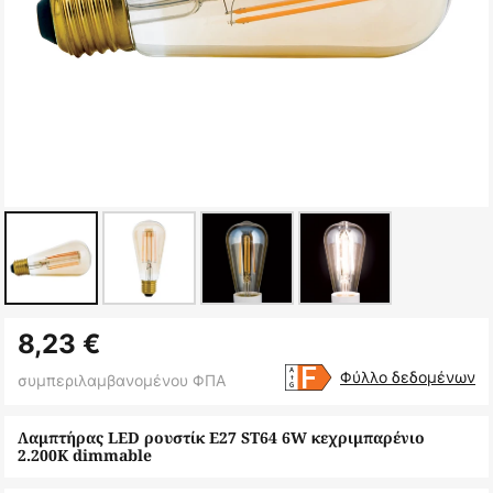
Μετάβαση
8,23 €
στην
αρχή
Φύλλο δεδομένων
συμπεριλαμβανομένου ΦΠΑ
της
συλλογής
Λαμπτήρας LED ρουστίκ E27 ST64 6W κεχριμπαρένιο
2.200K dimmable
εικόνων