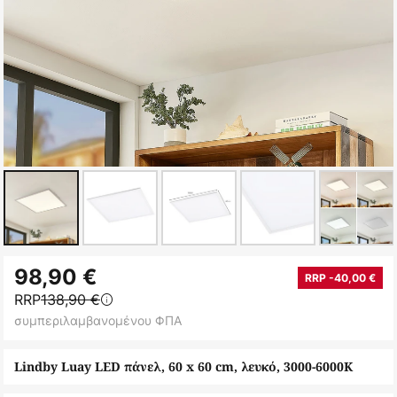
Μετάβαση
98,90 €
στην
RRP -40,00 €
RRP
138,90 €
αρχή
συμπεριλαμβανομένου ΦΠΑ
της
συλλογής
Lindby Luay LED πάνελ, 60 x 60 cm, λευκό, 3000-6000K
εικόνων