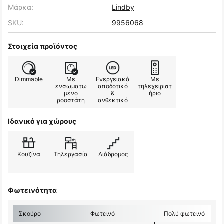
Μάρκα:
Lindby
SKU:
9956068
Στοιχεία προϊόντος
Dimmable
Με
Ενεργειακά
Με
ενσωματω
αποδοτικό
τηλεχειριστ
μένο
&
ήριο
ροοστάτη
ανθεκτικό
Ιδανικό για χώρους
Κουζίνα
Τηλεργασία
Διάδρομος
Φωτεινότητα
Σκούρο
Φωτεινό
Πολύ φωτεινό