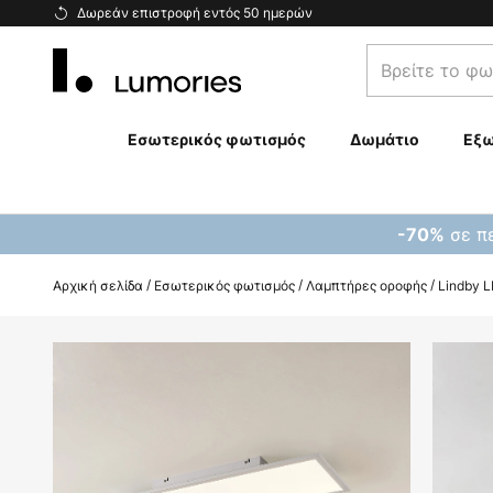
Μετάβαση
Δωρεάν επιστροφή εντός 50 ημερών
στο
Βρείτε
περιεχόμενο
το
φωτιστικό
σας...
Εσωτερικός φωτισμός
Δωμάτιο
Εξω
σε πε
-70%
Αρχική σελίδα
Εσωτερικός φωτισμός
Λαμπτήρες οροφής
Lindby L
Μετάβαση
στο
τέλος
της
συλλογής
εικόνων