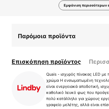
Εμφάνιση περισσότερων 
Μετάβαση
στην
αρχή
της
Παρόμοια προϊόντα
συλλογής
εικόνων
Επισκόπηση προϊόντος
Περισ
Quais - ισχυρός πίνακας LED με 
χρώμα Η ενσωματωμένη τεχνολογ
είναι ενεργειακά αποδοτική, ισχυ
καθολικό λευκό φως που προάγει
πολύ κατάλληλο για χώρους εργα
γραφείο μελέτης, αλλά είναι επίσ