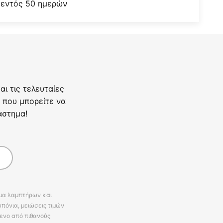
 εντός 50 ημερών
ι τις τελευταίες
 που μπορείτε να
άστημα!
άμα λαμπτήρων και
πόνια, μειώσεις τιμών
ενο από πιθανούς