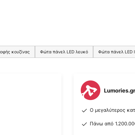
ροφής κουζίνας
Φώτα πάνελ LED λευκό
Φώτα πάνελ LED l
Lumories.g
Ο μεγαλύτερος κα
Πάνω από 1.200.00