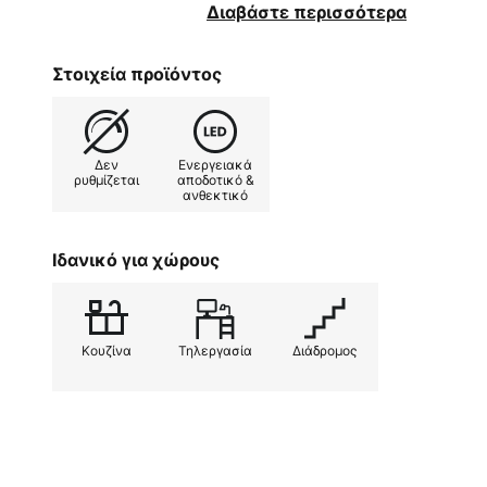
κουζίνες. Ο επίπεδος σχεδιασμός
Διαβάστε περισσότερα
αλουμινίου καθιστούν επίσης το 
λύση φωτισμού χώρου που ταιριάζ
Στοιχεία προϊόντος
Δεν
Ενεργειακά
ρυθμίζεται
αποδοτικό &
ανθεκτικό
Ιδανικό για χώρους
Κουζίνα
Τηλεργασία
Διάδρομος