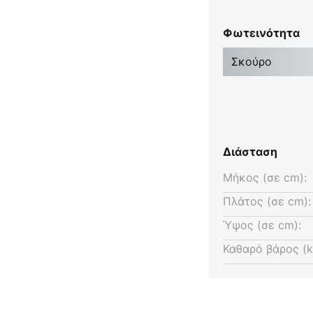
 και το λευκό πλαίσιο
πάνελ LED Quais μια διαχρονική
Φωτεινότητα
ει παντού και δεν ξεχωρίζει.
Σκούρο
Διάσταση
Μήκος (σε cm):
Πλάτος (σε cm):
Ύψος (σε cm):
Καθαρό βάρος (k