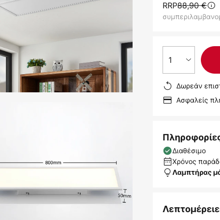
RRP
88,90 €
συμπεριλαμβανο
1
Δωρεάν επισ
Ασφαλείς π
Πληροφορίε
Διαθέσιμο
Χρόνος παράδο
Λαμπτήρας μ
Λεπτομέρειε