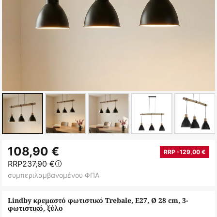
Μετάβαση
108,90 €
στην
RRP -129,00 €
RRP
237,90 €
αρχή
συμπεριλαμβανομένου ΦΠΑ
της
συλλογής
Lindby κρεμαστό φωτιστικό Trebale, E27, Ø 28 cm, 3-
εικόνων
φωτιστικό, ξύλο