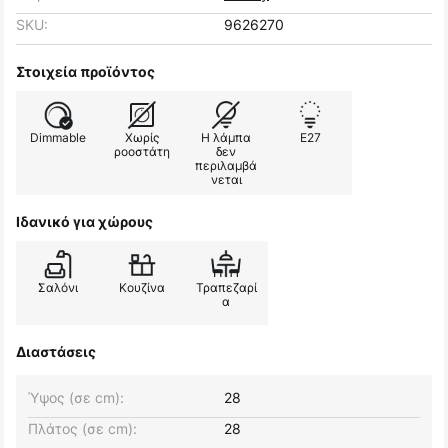
SKU:
9626270
Στοιχεία προϊόντος
Dimmable
Χωρίς
Η λάμπα
E27
ροοστάτη
δεν
περιλαμβά
νεται
Ιδανικό για χώρους
Σαλόνι
Κουζίνα
Τραπεζαρί
α
Διαστάσεις
Ύψος (σε cm):
28
Πλάτος (σε cm):
28