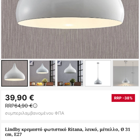
Μετάβαση
39,90 €
στην
RRP -38%
RRP
64,90 €
αρχή
συμπεριλαμβανομένου ΦΠΑ
της
συλλογής
Lindby κρεμαστό φωτιστικό Ritana, λευκό, μέταλλο, Ø 31
εικόνων
cm, E27