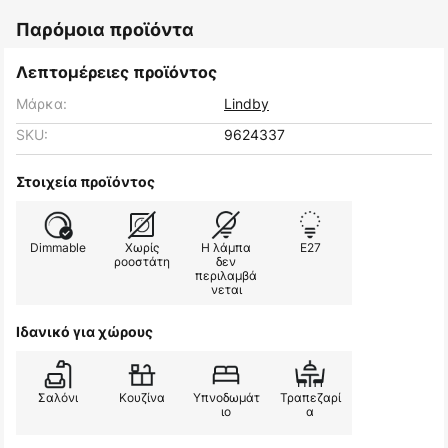
Παρόμοια προϊόντα
Λεπτομέρειες προϊόντος
Μάρκα:
Lindby
SKU:
9624337
Στοιχεία προϊόντος
Dimmable
Χωρίς
Η λάμπα
E27
ροοστάτη
δεν
περιλαμβά
νεται
Ιδανικό για χώρους
Σαλόνι
Κουζίνα
Υπνοδωμάτ
Τραπεζαρί
ιο
α