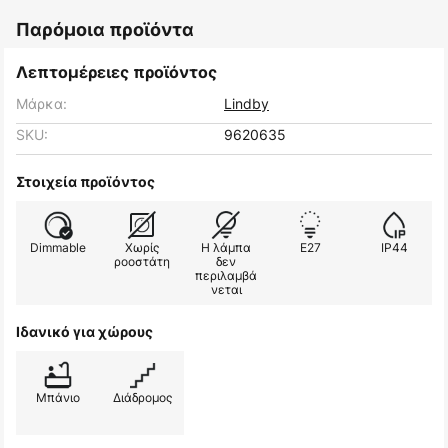
Παρόμοια προϊόντα
Λεπτομέρειες προϊόντος
Μάρκα:
Lindby
SKU:
9620635
Στοιχεία προϊόντος
Dimmable
Χωρίς
Η λάμπα
E27
IP44
ροοστάτη
δεν
περιλαμβά
νεται
Ιδανικό για χώρους
Μπάνιο
Διάδρομος