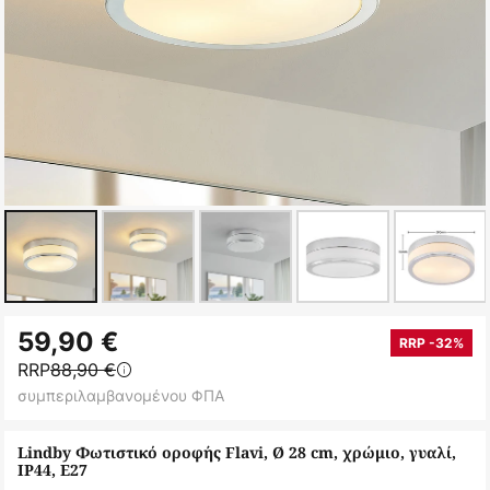
Μετάβαση
59,90 €
στην
RRP -32%
RRP
88,90 €
αρχή
συμπεριλαμβανομένου ΦΠΑ
της
συλλογής
Lindby Φωτιστικό οροφής Flavi, Ø 28 cm, χρώμιο, γυαλί,
εικόνων
IP44, E27