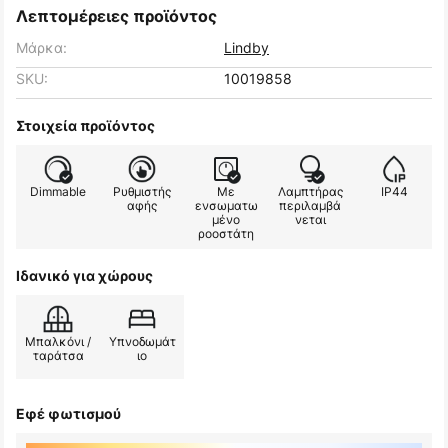
Λεπτομέρειες προϊόντος
Μάρκα:
Lindby
SKU:
10019858
Στοιχεία προϊόντος
Dimmable
Ρυθμιστής
Με
Λαμπτήρας
IP44
αφής
ενσωματω
περιλαμβά
μένο
νεται
ροοστάτη
Ιδανικό για χώρους
Μπαλκόνι /
Υπνοδωμάτ
ταράτσα
ιο
Εφέ φωτισμού