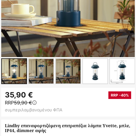
Μετάβαση
35,90 €
στην
RRP -40%
RRP
59,90 €
αρχή
συμπεριλαμβανομένου ΦΠΑ
της
συλλογής
Lindby επαναφορτιζόμενη επιτραπέζια λάμπα Yvette, μπλε,
εικόνων
IP44, dimmer αφής