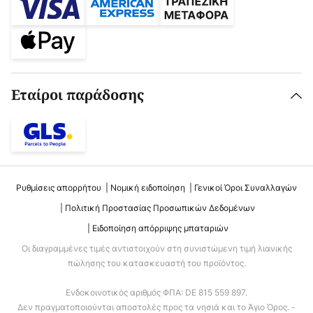
Εταίροι παράδοσης
Ρυθμίσεις απορρήτου
Νομική ειδοποίηση
Γενικοί Όροι Συναλλαγών
Πολιτική Προστασίας Προσωπικών Δεδομένων
Ειδοποίηση απόρριψης μπαταριών
Οι διαγραμμένες τιμές αντιστοιχούν στη συνιστώμενη τιμή λιανικής
πώλησης του κατασκευαστή του προϊόντος.
Ενδοκοινοτικός αριθμός ΦΠΑ: DE 815 559 897.
Δεν πραγματοποιούνται αποστολές προς τα νησιά και το Άγιο Όρος. -